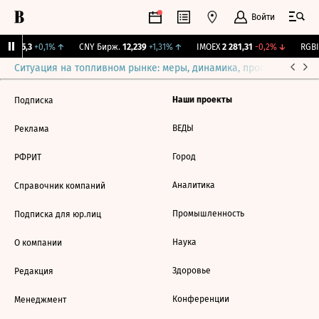
Войти
BI
115,3
+0,1%
↑
CNY Бирж.
12,239
+1,31%
↑
IMOEX
2 281,31
-0,2%
↓
RGBI
Ситуация на топливном рынке: меры, динамика, прогнозы
Выб
Наши проекты
Подписка
ВЕДЫ
Реклама
Город
РФРИТ
Аналитика
Справочник компаний
Промышленность
Подписка для юр.лиц
Наука
О компании
Здоровье
Редакция
Конференции
Менеджмент