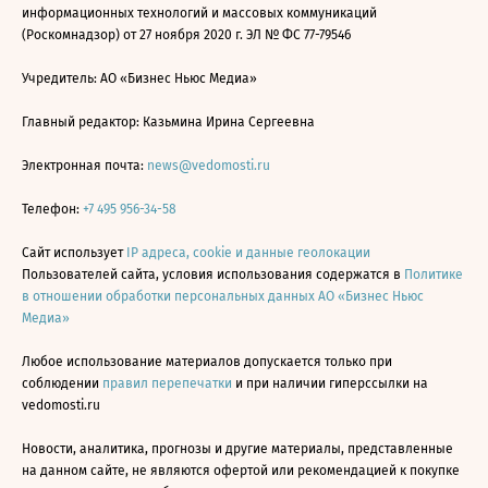
информационных технологий и массовых коммуникаций
(Роскомнадзор) от 27 ноября 2020 г. ЭЛ № ФС 77-79546
Учредитель: АО «Бизнес Ньюс Медиа»
Главный редактор: Казьмина Ирина Сергеевна
Электронная почта:
news@vedomosti.ru
Телефон:
+7 495 956-34-58
Сайт использует
IP адреса, cookie и данные геолокации
Пользователей сайта, условия использования содержатся в
Политике
в отношении обработки персональных данных АО «Бизнес Ньюс
Медиа»
Любое использование материалов допускается только при
соблюдении
правил перепечатки
и при наличии гиперссылки на
vedomosti.ru
Новости, аналитика, прогнозы и другие материалы, представленные
на данном сайте, не являются офертой или рекомендацией к покупке