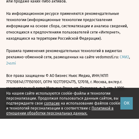
или продаже каких-либо активов.
На информационном ресурсе применяются рекомендательные
технологии (информационные технологии предоставления
информации на основе сбора, систематизации и анализа сведений,
относящихся к предпочтениям пользователей сети «Интернет»,
находящихся на территории Российской Федерации).
Правила применения рекомендательных технологий в виджетах
рекламно-обменной сети, размещенных на сайте vedomosti.ru:
СМИ2
,
24smi
Все права защищены © АО Бизнес Ньюс Медиа, ИНН/КПП
7712108141/771501001, ОГРН 1027739124775, 127018, г. Москва, вн.тер.г.
муниципальный округ Марьина Роща, ул. Полковая, д. 3, стр. 1 1999—
На нашем сайте используются cookie-файлы и технологии
2026
персонализации. Продолжая пользоваться данным сайтом, вы
ОК
подтверждаете свое
согласие
на использование файлов cookie
и технологий персонализации в соответствии с
Политикой в
отношении обработки персональных данных.