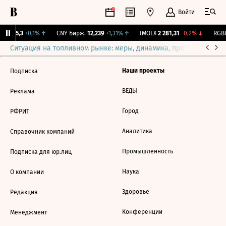
Войти
BI
115,3
+0,1%
↑
CNY Бирж.
12,239
+1,31%
↑
IMOEX
2 281,31
-0,2%
↓
RGBI
Ситуация на топливном рынке: меры, динамика, прогнозы
Выб
Наши проекты
Подписка
ВЕДЫ
Реклама
Город
РФРИТ
Аналитика
Справочник компаний
Промышленность
Подписка для юр.лиц
Наука
О компании
Здоровье
Редакция
Конференции
Менеджмент