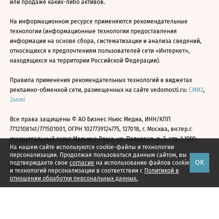
или продаже каких-либо активов.
На информационном ресурсе применяются рекомендательные
технологии (информационные технологии предоставления
информации на основе сбора, систематизации и анализа сведений,
относящихся к предпочтениям пользователей сети «Интернет»,
находящихся на территории Российской Федерации).
Правила применения рекомендательных технологий в виджетах
рекламно-обменной сети, размещенных на сайте vedomosti.ru:
СМИ2
,
24smi
Все права защищены © АО Бизнес Ньюс Медиа, ИНН/КПП
7712108141/771501001, ОГРН 1027739124775, 127018, г. Москва, вн.тер.г.
муниципальный округ Марьина Роща, ул. Полковая, д. 3, стр. 1 1999—
На нашем сайте используются cookie-файлы и технологии
2026
персонализации. Продолжая пользоваться данным сайтом, вы
ОК
подтверждаете свое
согласие
на использование файлов cookie
и технологий персонализации в соответствии с
Политикой в
отношении обработки персональных данных.