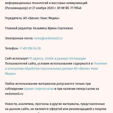
информационных технологий и массовых коммуникаций
(Роскомнадзор) от 27 ноября 2020 г. ЭЛ № ФС 77-79546
Учредитель: АО «Бизнес Ньюс Медиа»
Главный редактор: Казьмина Ирина Сергеевна
Электронная почта:
news@vedomosti.ru
Телефон:
+7 495 956-34-58
Сайт использует
IP адреса, cookie и данные геолокации
Пользователей сайта, условия использования содержатся в
Политике
в отношении обработки персональных данных АО «Бизнес Ньюс
Медиа»
Любое использование материалов допускается только при
соблюдении
правил перепечатки
и при наличии гиперссылки на
vedomosti.ru
Новости, аналитика, прогнозы и другие материалы, представленные
на данном сайте, не являются офертой или рекомендацией к покупке