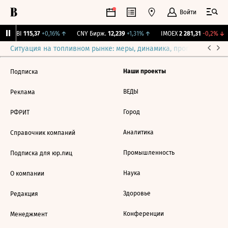
Войти
RGBI
115,37
+0,16%
↑
CNY Бирж.
12,239
+1,31%
↑
IMOEX
2 281,31
-0,2%
↓
Ситуация на топливном рынке: меры, динамика, прогнозы
Выб
Наши проекты
Подписка
ВЕДЫ
Реклама
Город
РФРИТ
Аналитика
Справочник компаний
Промышленность
Подписка для юр.лиц
Наука
О компании
Здоровье
Редакция
Конференции
Менеджмент