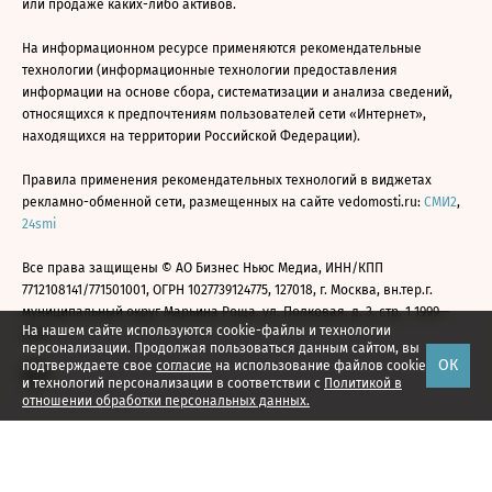
или продаже каких-либо активов.
На информационном ресурсе применяются рекомендательные
технологии (информационные технологии предоставления
информации на основе сбора, систематизации и анализа сведений,
относящихся к предпочтениям пользователей сети «Интернет»,
находящихся на территории Российской Федерации).
Правила применения рекомендательных технологий в виджетах
рекламно-обменной сети, размещенных на сайте vedomosti.ru:
СМИ2
,
24smi
Все права защищены © АО Бизнес Ньюс Медиа, ИНН/КПП
7712108141/771501001, ОГРН 1027739124775, 127018, г. Москва, вн.тер.г.
муниципальный округ Марьина Роща, ул. Полковая, д. 3, стр. 1 1999—
На нашем сайте используются cookie-файлы и технологии
2026
персонализации. Продолжая пользоваться данным сайтом, вы
ОК
подтверждаете свое
согласие
на использование файлов cookie
и технологий персонализации в соответствии с
Политикой в
отношении обработки персональных данных.