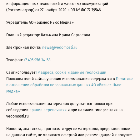
информационных технологий и массовых коммуникаций
(Роскомнадзор) от 27 ноября 2020 г. ЭЛ № ФС 77-79546
Учредитель: АО «Бизнес Ньюс Медиа»
Главный редактор: Казьмина Ирина Сергеевна
Электронная почта:
news@vedomosti.ru
Телефон:
+7 495 956-34-58
Сайт использует
IP адреса, cookie и данные геолокации
Пользователей сайта, условия использования содержатся в
Политике
в отношении обработки персональных данных АО «Бизнес Ньюс
Медиа»
Любое использование материалов допускается только при
соблюдении
правил перепечатки
и при наличии гиперссылки на
vedomosti.ru
Новости, аналитика, прогнозы и другие материалы, представленные
на данном сайте, не являются офертой или рекомендацией к покупке