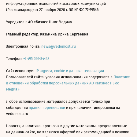
информационных технологий и массовых коммуникаций
(Роскомнадзор) от 27 ноября 2020 г. ЭЛ № ФС 77-79546
Учредитель: АО «Бизнес Ньюс Медиа»
Главный редактор: Казьмина Ирина Сергеевна
Электронная почта:
news@vedomosti.ru
Телефон:
+7 495 956-34-58
Сайт использует
IP адреса, cookie и данные геолокации
Пользователей сайта, условия использования содержатся в
Политике
в отношении обработки персональных данных АО «Бизнес Ньюс
Медиа»
Любое использование материалов допускается только при
соблюдении
правил перепечатки
и при наличии гиперссылки на
vedomosti.ru
Новости, аналитика, прогнозы и другие материалы, представленные
на данном сайте, не являются офертой или рекомендацией к покупке