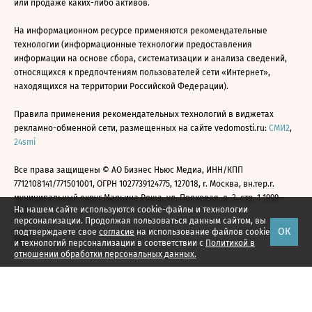
или продаже каких-либо активов.
На информационном ресурсе применяются рекомендательные
технологии (информационные технологии предоставления
информации на основе сбора, систематизации и анализа сведений,
относящихся к предпочтениям пользователей сети «Интернет»,
находящихся на территории Российской Федерации).
Правила применения рекомендательных технологий в виджетах
рекламно-обменной сети, размещенных на сайте vedomosti.ru:
СМИ2
,
24smi
Все права защищены © АО Бизнес Ньюс Медиа, ИНН/КПП
7712108141/771501001, ОГРН 1027739124775, 127018, г. Москва, вн.тер.г.
муниципальный округ Марьина Роща, ул. Полковая, д. 3, стр. 1 1999—
На нашем сайте используются cookie-файлы и технологии
2026
персонализации. Продолжая пользоваться данным сайтом, вы
ОК
подтверждаете свое
согласие
на использование файлов cookie
и технологий персонализации в соответствии с
Политикой в
отношении обработки персональных данных.