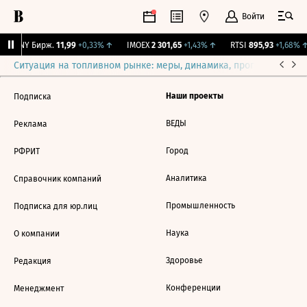
Войти
CNY Бирж.
11,99
+0,33%
↑
IMOEX
2 301,65
+1,43%
↑
RTSI
895,93
+1,68%
↑
Ситуация на топливном рынке: меры, динамика, прогнозы
Выб
Наши проекты
Подписка
ВЕДЫ
Реклама
Город
РФРИТ
Аналитика
Справочник компаний
Промышленность
Подписка для юр.лиц
Наука
О компании
Здоровье
Редакция
Конференции
Менеджмент