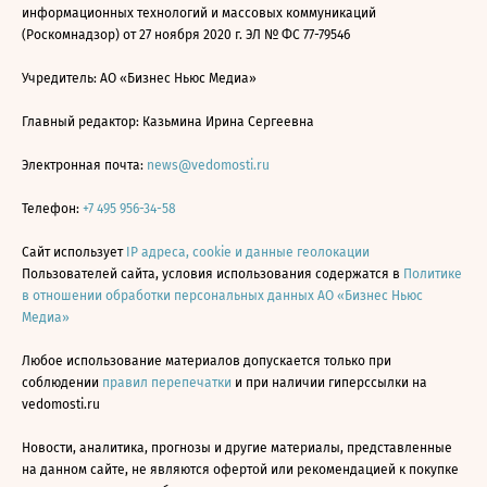
информационных технологий и массовых коммуникаций
(Роскомнадзор) от 27 ноября 2020 г. ЭЛ № ФС 77-79546
Учредитель: АО «Бизнес Ньюс Медиа»
Главный редактор: Казьмина Ирина Сергеевна
Электронная почта:
news@vedomosti.ru
Телефон:
+7 495 956-34-58
Сайт использует
IP адреса, cookie и данные геолокации
Пользователей сайта, условия использования содержатся в
Политике
в отношении обработки персональных данных АО «Бизнес Ньюс
Медиа»
Любое использование материалов допускается только при
соблюдении
правил перепечатки
и при наличии гиперссылки на
vedomosti.ru
Новости, аналитика, прогнозы и другие материалы, представленные
на данном сайте, не являются офертой или рекомендацией к покупке