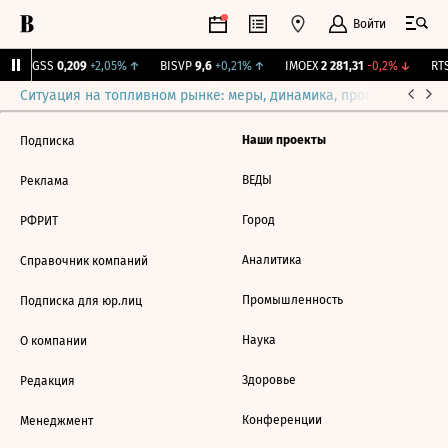
Войти
RGSS
0,209
+2,05%
↑
BISVP
9,6
+0,21%
↑
IMOEX
2 281,31
-0,2%
↓
RTS
Ситуация на топливном рынке: меры, динамика, прогнозы
Выб
Наши проекты
Подписка
ВЕДЫ
Реклама
Город
РФРИТ
Аналитика
Справочник компаний
Промышленность
Подписка для юр.лиц
Наука
О компании
Здоровье
Редакция
Конференции
Менеджмент