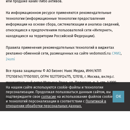
или продаже каких-либо активов.
На информационном ресурсе применяются рекомендательные
технологии (информационные технологии предоставления
информации на основе сбора, систематизации и анализа сведений,
относящихся к предпочтениям пользователей сети «Интернет»,
находящихся на территории Российской Федерации).
Правила применения рекомендательных технологий в виджетах
рекламно-обменной сети, размещенных на сайте vedomosti.ru:
СМИ2
,
24smi
Все права защищены © АО Бизнес Ньюс Медиа, ИНН/КПП
7712108141/771501001, ОГРН 1027739124775, 127018, г. Москва, вн.тер.г.
муниципальный округ Марьина Роща, ул. Полковая, д. 3, стр. 1 1999—
На нашем сайте используются cookie-файлы и технологии
2026
персонализации. Продолжая пользоваться данным сайтом, вы
ОК
подтверждаете свое
согласие
на использование файлов cookie
и технологий персонализации в соответствии с
Политикой в
отношении обработки персональных данных.