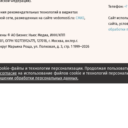
ийской Федерации).
Телефон:
+7
ния рекомендательных технологий в виджетах
й сети, размещенных на сайте vedomosti.ru:
СМИ2
,
Сайт испол
сайта, усл
обработки 
ены © АО Бизнес Ньюс Медиа, ИНН/КПП
01, ОГРН 1027739124775, 127018, г. Москва, вн.тер.г.
уг Марьина Роща, ул. Полковая, д. 3, стр. 1 1999—2026
ookie-файлы и технологии персонализации. Продолжая пользоват
согласие
на использование файлов cookie и технологий персонал
ошении обработки персональных данных.