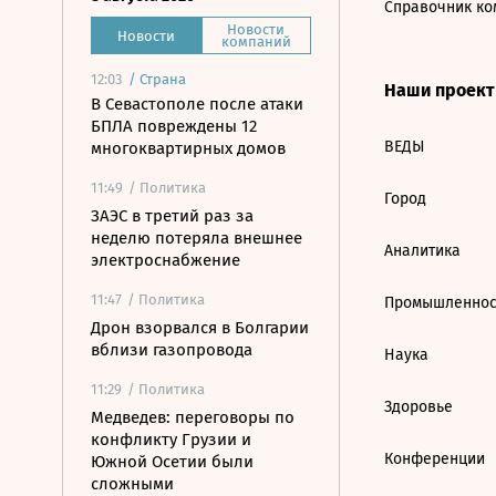
Справочник ко
Новости
Новости
компаний
12:03
/
Страна
Наши проек
В Севастополе после атаки
БПЛА повреждены 12
ВЕДЫ
многоквартирных домов
11:49
/ Политика
Город
ЗАЭС в третий раз за
неделю потеряла внешнее
Аналитика
электроснабжение
11:47
/ Политика
Промышленнос
Дрон взорвался в Болгарии
вблизи газопровода
Наука
11:29
/ Политика
Здоровье
Медведев: переговоры по
конфликту Грузии и
Конференции
Южной Осетии были
сложными