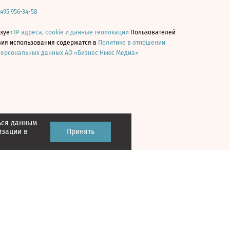
 495 956-34-58
ьзует
IP адреса, cookie и данные геолокации
Пользователей
овия использования содержатся в
Политике в отношении
персональных данных АО «Бизнес Ньюс Медиа»
ься данным
Принять
изации в