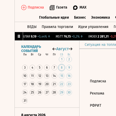
Подписка
Газета
MAX
Глобальные идеи
Бизнес
Экономика
ВЕДЫ
Правила торговли
Идеи управления
Г
Глобальные идеи
Бизнес
Экономик
39
+1,31%
↑
UTAR
9,19
+0,44%
↑
MSTT
76,15
+0,2%
↑
IMOEX
2 281,31
-0,2%
Ситуация на топл
КАЛЕНДАРЬ
Август
СОБЫТИЙ
Пн
Вт
Ср
Чт
Пт
Сб
Вс
1
2
3
4
5
6
7
8
9
10
11
12
13
14
15
16
Подписка
17
18
19
20
21
22
23
24
25
26
27
28
29
30
Реклама
31
РФРИТ
8 августа 2026