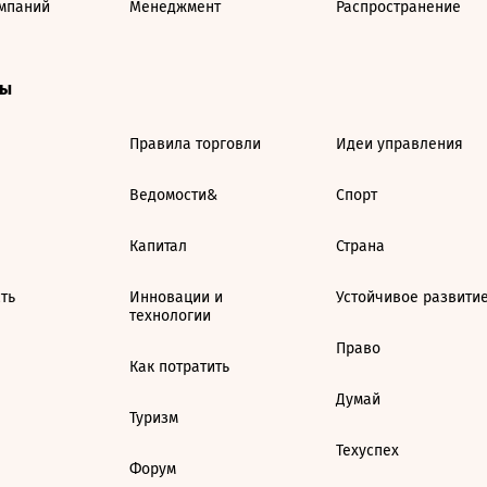
мпаний
Менеджмент
Распространение
ты
Правила торговли
Идеи управления
Ведомости&
Спорт
Капитал
Страна
ть
Инновации и
Устойчивое развити
технологии
Право
Как потратить
Думай
Туризм
Техуспех
Форум