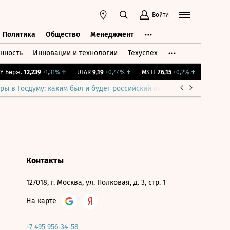
Войти
Политика
Общество
Менеджмент
нность
Инновации и технологии
Техуспех
ть
Политика
Общество
Менеджмент
 Бирж.
12,239
+1,31%
↑
UTAR
9,19
+0,44%
↑
MSTT
76,15
+0,2%
↑
IMOEX
2 2
ры в Госдуму: каким был и будет российский парламент
Война н
Контакты
127018, г. Москва, ул. Полковая, д. 3, стр. 1
На карте
+7 495 956-34-58