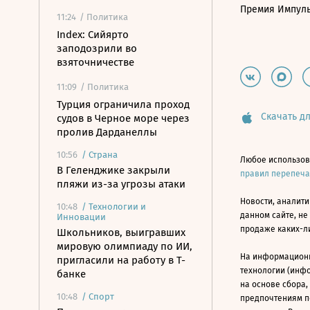
Премия Импул
11:24
/ Политика
Index: Сийярто
заподозрили во
взяточничестве
11:09
/ Политика
Турция ограничила проход
Скачать дл
судов в Черное море через
пролив Дарданеллы
10:56
/
Страна
Любое использов
В Геленджике закрыли
правил перепеч
пляжи из-за угрозы атаки
Новости, аналити
10:48
/
Технологии и
данном сайте, не
Инновации
продаже каких-л
Школьников, выигравших
мировую олимпиаду по ИИ,
На информацион
пригласили на работу в Т-
технологии (инф
банке
на основе сбора,
10:48
/
Спорт
предпочтениям п