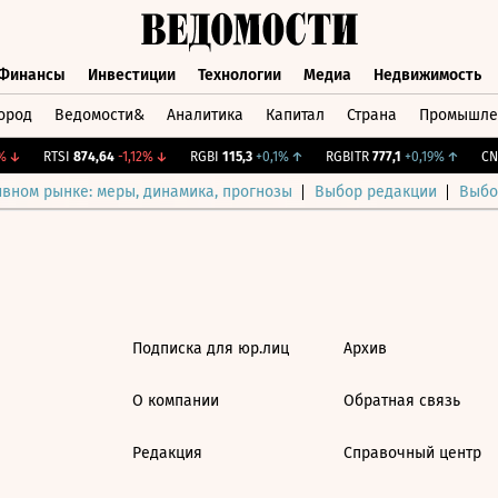
Финансы
Инвестиции
Технологии
Медиа
Недвижимость
ород
Ведомости&
Аналитика
Капитал
Страна
Промышле
а
Финансы
Инвестиции
Технологии
Медиа
Недвижимос
↓
RTSI
874,64
-1,12%
↓
RGBI
115,3
+0,1%
↑
RGBITR
777,1
+0,19%
↑
CNY
ивном рынке: меры, динамика, прогнозы
Выбор редакции
Выбо
Подписка для юр.лиц
Архив
О компании
Обратная связь
Редакция
Справочный центр