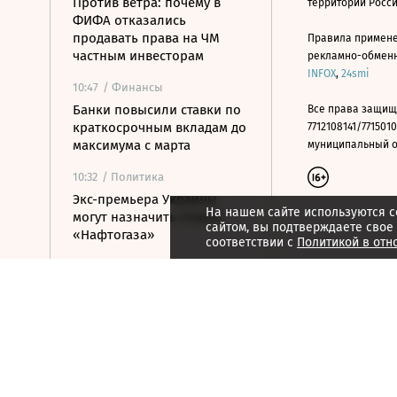
Против ветра: почему в
территории Росс
ФИФА отказались
продавать права на ЧМ
Правила примене
частным инвесторам
рекламно-обменно
INFOX
,
24smi
10:47
/ Финансы
Банки повысили ставки по
Все права защищ
краткосрочным вкладам до
7712108141/7715010
максимума с марта
муниципальный окр
10:32
/ Политика
Экс-премьера Украины
На нашем сайте используются c
могут назначить главой
сайтом, вы подтверждаете свое
«Нафтогаза»
соответствии с
Политикой в отн
10:21
/ Политика
Число погибших после
стрельбы в школе
Таиланда достигло девяти
человек
10:08
/ Политика
Сенат США утвердил