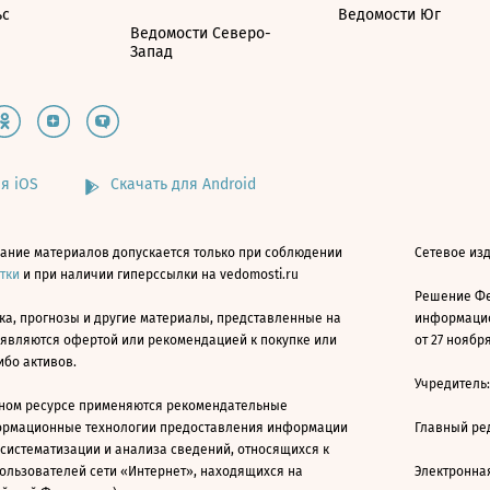
ьс
Ведомости Юг
Ведомости Северо-
Запад
я iOS
Скачать для Android
ание материалов допускается только при соблюдении
Сетевое изд
атки
и при наличии гиперссылки на vedomosti.ru
Решение Фе
ка, прогнозы и другие материалы, представленные на
информацио
 являются офертой или рекомендацией к покупке или
от 27 ноября
ибо активов.
Учредитель
ном ресурсе применяются рекомендательные
ормационные технологии предоставления информации
Главный ре
 систематизации и анализа сведений, относящихся к
ользователей сети «Интернет», находящихся на
Электронна