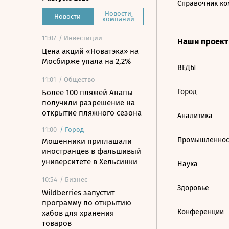
Справочник ко
Новости
Новости
компаний
11:07
/ Инвестиции
Наши проек
Цена акций «Новатэка» на
Мосбирже упала на 2,2%
ВЕДЫ
11:01
/ Общество
Город
Более 100 пляжей Анапы
получили разрешение на
открытие пляжного сезона
Аналитика
11:00
/
Город
Промышленнос
Мошенники приглашали
иностранцев в фальшивый
университете в Хельсинки
Наука
10:54
/ Бизнес
Здоровье
Wildberries запустит
программу по открытию
Конференции
хабов для хранения
товаров