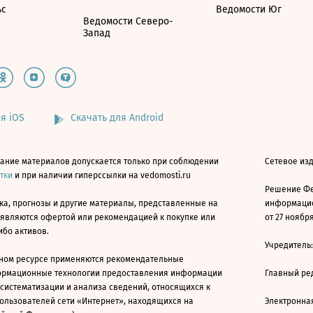
ьс
Ведомости Юг
Ведомости Северо-
Запад
я iOS
Скачать для Android
ание материалов допускается только при соблюдении
Сетевое изд
атки
и при наличии гиперссылки на vedomosti.ru
Решение Фе
ка, прогнозы и другие материалы, представленные на
информацио
 являются офертой или рекомендацией к покупке или
от 27 ноября
ибо активов.
Учредитель
ном ресурсе применяются рекомендательные
ормационные технологии предоставления информации
Главный ре
 систематизации и анализа сведений, относящихся к
ользователей сети «Интернет», находящихся на
Электронна