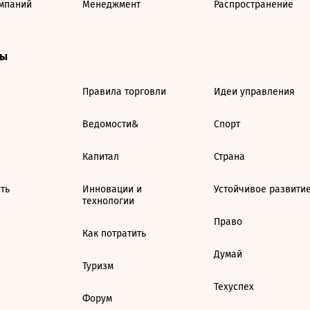
мпаний
Менеджмент
Распространение
ты
Правила торговли
Идеи управления
Ведомости&
Спорт
Капитал
Страна
ть
Инновации и
Устойчивое развити
технологии
Право
Как потратить
Думай
Туризм
Техуспех
Форум