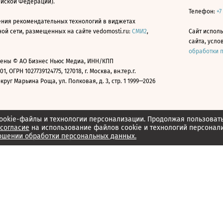
ийской Федерации).
Телефон:
+7
ния рекомендательных технологий в виджетах
й сети, размещенных на сайте vedomosti.ru:
СМИ2
,
Сайт испол
сайта, усл
обработки 
ены © АО Бизнес Ньюс Медиа, ИНН/КПП
01, ОГРН 1027739124775, 127018, г. Москва, вн.тер.г.
уг Марьина Роща, ул. Полковая, д. 3, стр. 1 1999—2026
ookie-файлы и технологии персонализации. Продолжая пользоват
согласие
на использование файлов cookie и технологий персонал
ошении обработки персональных данных.