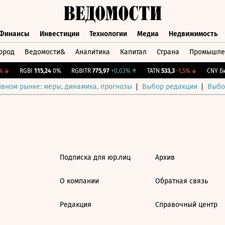
Финансы
Инвестиции
Технологии
Медиа
Недвижимость
ород
Ведомости&
Аналитика
Капитал
Страна
Промышле
а
Финансы
Инвестиции
Технологии
Медиа
Недвижимос
↓
RGBI
115,24
0%
RGBITR
775,97
+0,03%
↑
TATN
533,3
-1,5%
↓
CNY Би
ивном рынке: меры, динамика, прогнозы
Выбор редакции
Выбо
Подписка для юр.лиц
Архив
О компании
Обратная связь
Редакция
Справочный центр