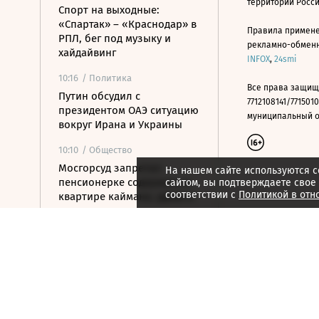
территории Росс
Спорт на выходные:
«Спартак» – «Краснодар» в
Правила примене
РПЛ, бег под музыку и
рекламно-обменно
хайдайвинг
INFOX
,
24smi
10:16
/ Политика
Все права защищ
Путин обсудил с
7712108141/7715010
президентом ОАЭ ситуацию
муниципальный окр
вокруг Ирана и Украины
10:10
/ Общество
Мосгорсуд запретил
На нашем сайте используются c
пенсионерке содержать в
сайтом, вы подтверждаете свое
соответствии с
Политикой в отн
квартире каймана, удава и
лису
10:05
/
Город
На Тверскую вернут 7-
метровую скульптуру
балерины
10:00
/
Город
В Дубае за полгода