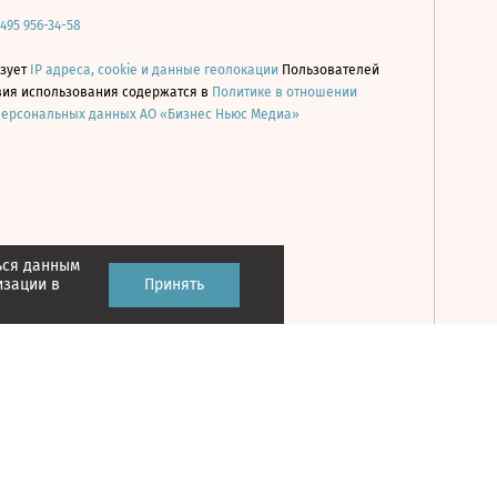
 495 956-34-58
ьзует
IP адреса, cookie и данные геолокации
Пользователей
овия использования содержатся в
Политике в отношении
персональных данных АО «Бизнес Ньюс Медиа»
ься данным
Принять
изации в