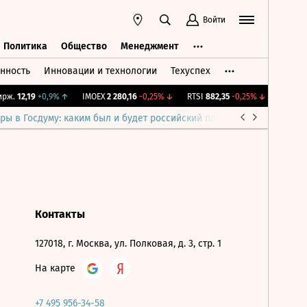
Войти
Политика
Общество
Менеджмент
нность
Инновации и технологии
Техуспех
ть
Политика
Общество
Менеджмент
рж.
12,19
+0,9%
↑
IMOEX
2 280,16
-0,25%
↓
RTSI
882,35
-0,25%
↓
RGBI
115
ры в Госдуму: каким был и будет российский парламент
Война н
Контакты
127018, г. Москва, ул. Полковая, д. 3, стр. 1
На карте
+7 495 956-34-58