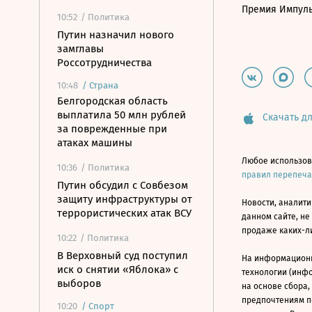
Премия Импул
10:52
/ Политика
Путин назначил нового
замглавы
Россотрудничества
10:48
/
Страна
Белгородская область
выплатила 50 млн рублей
Скачать дл
за поврежденные при
атаках машины
Любое использов
10:36
/ Политика
правил перепеч
Путин обсудил с Совбезом
защиту инфраструктуры от
Новости, аналити
террористических атак ВСУ
данном сайте, не
продаже каких-л
10:22
/ Политика
В Верховный суд поступил
На информацион
иск о снятии «Яблока» с
технологии (инф
выборов
на основе сбора,
предпочтениям п
10:20
/
Спорт