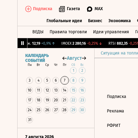
Подписка
Газета
MAX
Глобальные идеи
Бизнес
Экономика
ВЕДЫ
Правила торговли
Идеи управления
Г
Глобальные идеи
Бизнес
Экономик
%
↓
CNY Бирж.
12,19
+0,9%
↑
IMOEX
2 280,16
-0,25%
↓
RTSI
882,35
-0,25%
Ситуация на топл
КАЛЕНДАРЬ
Август
СОБЫТИЙ
Пн
Вт
Ср
Чт
Пт
Сб
Вс
1
2
3
4
5
6
7
8
9
10
11
12
13
14
15
16
Подписка
17
18
19
20
21
22
23
24
25
26
27
28
29
30
Реклама
31
РФРИТ
7 августа 2026