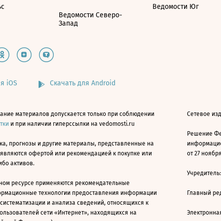
ьс
Ведомости Юг
Ведомости Северо-
Запад
я iOS
Скачать для Android
ание материалов допускается только при соблюдении
Сетевое изд
атки
и при наличии гиперссылки на vedomosti.ru
Решение Фе
ка, прогнозы и другие материалы, представленные на
информацио
 являются офертой или рекомендацией к покупке или
от 27 ноября
ибо активов.
Учредитель
ном ресурсе применяются рекомендательные
ормационные технологии предоставления информации
Главный ре
 систематизации и анализа сведений, относящихся к
ользователей сети «Интернет», находящихся на
Электронна