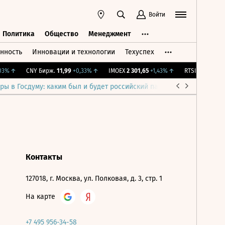
Войти
Политика
Общество
Менеджмент
нность
Инновации и технологии
Техуспех
ть
Политика
Общество
Менеджмент
3%
↑
CNY Бирж.
11,99
+0,33%
↑
IMOEX
2 301,65
+1,43%
↑
RTSI
895,93
+1,6
ры в Госдуму: каким был и будет российский парламент
Война н
Контакты
127018, г. Москва, ул. Полковая, д. 3, стр. 1
На карте
+7 495 956-34-58