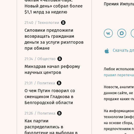
Фильм «Человек-паук:
Премия Импул
Новый день» собрал более
$1,1 млрд за неделю
21:40
/ Технологии
Силовики предложили
возвращать гражданам
деньги за услуги риэлторов
при обмане
Скачать дл
21:34
/ Общество
Минздрав начал реформу
Любое использов
научных центров
правил перепеч
21:31
/ Политика
Новости, аналити
О чем Путин говорил со
данном сайте, не
сменщиком Гладкова в
продаже каких-л
Белгородской области
На информацион
21:26
/ Политика
технологии (инф
Как партии
на основе сбора,
распределились в
предпочтениям п
бюллетене на выборах в