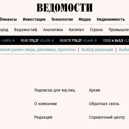
Финансы
Инвестиции
Технологии
Медиа
Недвижимость
ород
Ведомости&
Аналитика
Капитал
Страна
Промышле
а
Финансы
Инвестиции
Технологии
Медиа
Недвижимос
1,68%
↑
RGBI
115,37
+0,43%
↑
RGBITR
776,27
+0,44%
↑
YDEX
4 043,5
+2,0
ивном рынке: меры, динамика, прогнозы
Выбор редакции
Выбо
Подписка для юр.лиц
Архив
О компании
Обратная связь
Редакция
Справочный центр