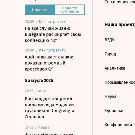
Справочник ко
Новости
Новости
компаний
00:09
/
Как потратить
Наши проек
На все случаи жизни:
Bluegame расширяет свою
ВЕДЫ
коллекцию яхт
00:09
/
Как потратить
Город
Audi повышает ставки:
показан огромный
Аналитика
кроссовер Q9
5 августа 2026
Промышленнос
21:55
/ Авто
Наука
Росстандарт запретил
продажу ряда моделей
грузовиков Dongfeng и
Здоровье
Zoomlion
Конференции
21:43
/ Медиа