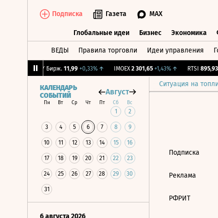
Подписка
Газета
MAX
Глобальные идеи
Бизнес
Экономика
ВЕДЫ
Правила торговли
Идеи управления
Г
Глобальные идеи
Бизнес
Экономик
2,03%
↑
CNY Бирж.
11,99
+0,33%
↑
IMOEX
2 301,65
+1,43%
↑
RTSI
895,93
+
Ситуация на топл
КАЛЕНДАРЬ
Август
СОБЫТИЙ
Пн
Вт
Ср
Чт
Пт
Сб
Вс
1
2
3
4
5
6
7
8
9
10
11
12
13
14
15
16
Подписка
17
18
19
20
21
22
23
24
25
26
27
28
29
30
Реклама
31
РФРИТ
6 августа 2026