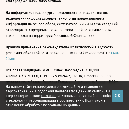
или продаже каких-либо активов.
На информационном ресурсе применяются рекомендательные
технологии (информационные технологии предоставления
информации на основе сбора, систематизации и анализа сведений,
относящихся к предпочтениям пользователей сети «Интернет»,
находящихся на территории Российской Федерации).
Правила применения рекомендательных технологий в виджетах
рекламно-обменной сети, размещенных на сайте vedomosti.ru:
СМИ2
,
24smi
Все права защищены © АО Бизнес Ньюс Медиа, ИНН/КПП
7712108141/771501001, ОГРН 1027739124775, 127018, г. Москва, вн.тер.г.
муниципальный округ Марьина Роща, ул. Полковая, д. 3, стр. 1 1999—
На нашем сайте используются cookie-файлы и технологии
2026
персонализации. Продолжая пользоваться данным сайтом, вы
ОК
подтверждаете свое
согласие
на использование файлов cookie
и технологий персонализации в соответствии с
Политикой в
отношении обработки персональных данных.