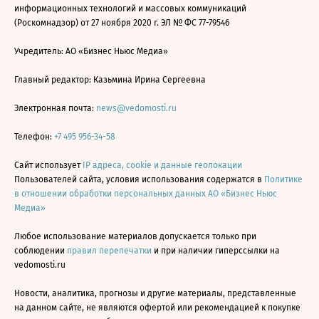
информационных технологий и массовых коммуникаций
(Роскомнадзор) от 27 ноября 2020 г. ЭЛ № ФС 77-79546
Учредитель: АО «Бизнес Ньюс Медиа»
Главный редактор: Казьмина Ирина Сергеевна
Электронная почта:
news@vedomosti.ru
Телефон:
+7 495 956-34-58
Сайт использует
IP адреса, cookie и данные геолокации
Пользователей сайта, условия использования содержатся в
Политике
в отношении обработки персональных данных АО «Бизнес Ньюс
Медиа»
Любое использование материалов допускается только при
соблюдении
правил перепечатки
и при наличии гиперссылки на
vedomosti.ru
Новости, аналитика, прогнозы и другие материалы, представленные
на данном сайте, не являются офертой или рекомендацией к покупке