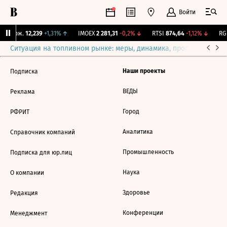
Войти
Y Бирж.
12,239
+1,31%
↑
IMOEX
2 281,31
-0,2%
↓
RTSI
874,64
-1,12%
↓
RGB
Ситуация на топливном рынке: меры, динамика, прогнозы
Выб
Наши проекты
Подписка
ВЕДЫ
Реклама
Город
РФРИТ
Аналитика
Справочник компаний
Промышленность
Подписка для юр.лиц
Наука
О компании
Здоровье
Редакция
Конференции
Менеджмент