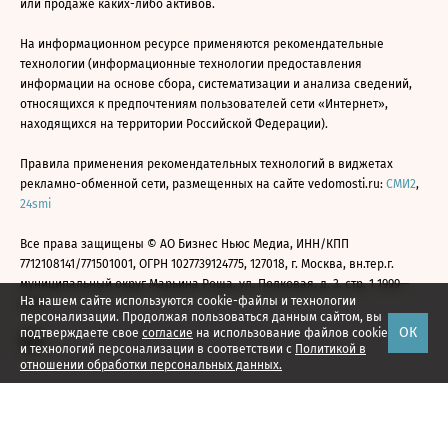
или продаже каких-либо активов.
На информационном ресурсе применяются рекомендательные
технологии (информационные технологии предоставления
информации на основе сбора, систематизации и анализа сведений,
относящихся к предпочтениям пользователей сети «Интернет»,
находящихся на территории Российской Федерации).
Правила применения рекомендательных технологий в виджетах
рекламно-обменной сети, размещенных на сайте vedomosti.ru:
СМИ2
,
24smi
Все права защищены © АО Бизнес Ньюс Медиа, ИНН/КПП
7712108141/771501001, ОГРН 1027739124775, 127018, г. Москва, вн.тер.г.
муниципальный округ Марьина Роща, ул. Полковая, д. 3, стр. 1 1999—
На нашем сайте используются cookie-файлы и технологии
2026
персонализации. Продолжая пользоваться данным сайтом, вы
ОК
подтверждаете свое
согласие
на использование файлов cookie
и технологий персонализации в соответствии с
Политикой в
отношении обработки персональных данных.