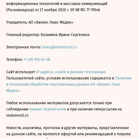
информационных технологий и массовых коммуникаций
(Роскомнадзор) от 27 ноября 2020 г. ЭЛ № ФС 77-79546
Учредитель: АО «Бизнес Ньюс Медиа»
Главный редактор: Казьмина Ирина Сергеевна
Электронная почта:
news@vedomosti.ru
Телефон:
+7 495 956-34-58
Сайт использует
IP адреса, cookie и данные геолокации
Пользователей сайта, условия использования содержатся в
Политике
в отношении обработки персональных данных АО «Бизнес Ньюс
Медиа»
Любое использование материалов допускается только при
соблюдении
правил перепечатки
и при наличии гиперссылки на
vedomosti.ru
Новости, аналитика, прогнозы и другие материалы, представленные
на данном сайте, не являются офертой или рекомендацией к покупке