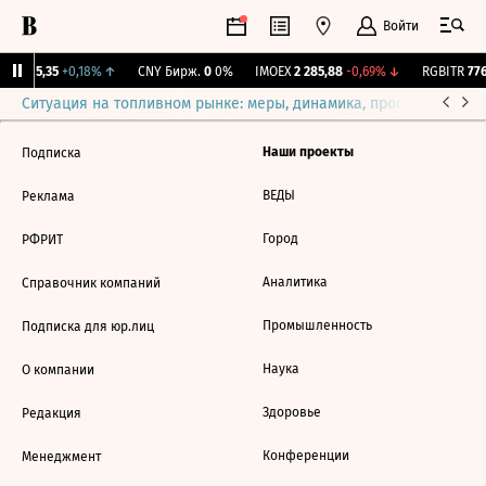
Войти
BI
115,35
+0,18%
↑
CNY Бирж.
0
0%
IMOEX
2 285,88
-0,69%
↓
RGBITR
776
Ситуация на топливном рынке: меры, динамика, прогнозы
Выб
Наши проекты
Подписка
ВЕДЫ
Реклама
Город
РФРИТ
Аналитика
Справочник компаний
Промышленность
Подписка для юр.лиц
Наука
О компании
Здоровье
Редакция
Конференции
Менеджмент