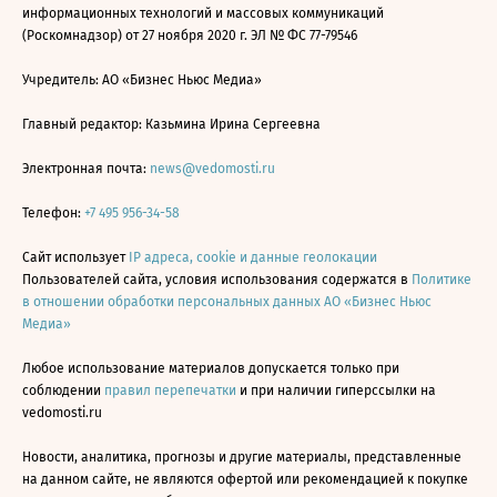
информационных технологий и массовых коммуникаций
(Роскомнадзор) от 27 ноября 2020 г. ЭЛ № ФС 77-79546
Учредитель: АО «Бизнес Ньюс Медиа»
Главный редактор: Казьмина Ирина Сергеевна
Электронная почта:
news@vedomosti.ru
Телефон:
+7 495 956-34-58
Сайт использует
IP адреса, cookie и данные геолокации
Пользователей сайта, условия использования содержатся в
Политике
в отношении обработки персональных данных АО «Бизнес Ньюс
Медиа»
Любое использование материалов допускается только при
соблюдении
правил перепечатки
и при наличии гиперссылки на
vedomosti.ru
Новости, аналитика, прогнозы и другие материалы, представленные
на данном сайте, не являются офертой или рекомендацией к покупке