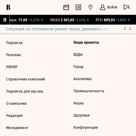
Войти
CNY Бирж.
11,99
+0,33%
↑
IMOEX
2 301,65
+1,43%
↑
RTSI
895,93
+1,68%
↑
Ситуация на топливном рынке: меры, динамика, прогнозы
Выб
Наши проекты
Подписка
ВЕДЫ
Реклама
Город
РФРИТ
Аналитика
Справочник компаний
Промышленность
Подписка для юр.лиц
Наука
О компании
Здоровье
Редакция
Конференции
Менеджмент