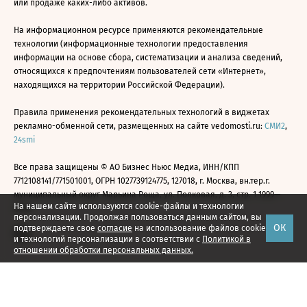
или продаже каких-либо активов.
На информационном ресурсе применяются рекомендательные
технологии (информационные технологии предоставления
информации на основе сбора, систематизации и анализа сведений,
относящихся к предпочтениям пользователей сети «Интернет»,
находящихся на территории Российской Федерации).
Правила применения рекомендательных технологий в виджетах
рекламно-обменной сети, размещенных на сайте vedomosti.ru:
СМИ2
,
24smi
Все права защищены © АО Бизнес Ньюс Медиа, ИНН/КПП
7712108141/771501001, ОГРН 1027739124775, 127018, г. Москва, вн.тер.г.
муниципальный округ Марьина Роща, ул. Полковая, д. 3, стр. 1 1999—
На нашем сайте используются cookie-файлы и технологии
2026
персонализации. Продолжая пользоваться данным сайтом, вы
ОК
подтверждаете свое
согласие
на использование файлов cookie
и технологий персонализации в соответствии с
Политикой в
отношении обработки персональных данных.