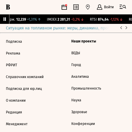
Войти
NY Бирж.
12,239
+1,31%
↑
IMOEX
2 281,31
-0,2%
↓
RTSI
874,64
-1,12%
↓
RG
Ситуация на топливном рынке: меры, динамика, прогнозы
Выб
Наши проекты
Подписка
ВЕДЫ
Реклама
Город
РФРИТ
Аналитика
Справочник компаний
Промышленность
Подписка для юр.лиц
Наука
О компании
Здоровье
Редакция
Конференции
Менеджмент