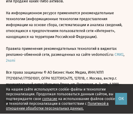
или продаже каких-либо активов.
На информационном ресурсе применяются рекомендательные
технологии (информационные технологии предоставления
информации на основе сбора, систематизации и анализа сведений,
относящихся к предпочтениям пользователей сети «Интернет»,
находящихся на территории Российской Федерации).
Правила применения рекомендательных технологий в виджетах
рекламно-обменной сети, размещенных на сайте vedomosti.ru:
СМИ2
,
24smi
Все права защищены © АО Бизнес Ньюс Медиа, ИНН/КПП
7712108141/771501001, ОГРН 1027739124775, 127018, г. Москва, вн.тер.г.
муниципальный округ Марьина Роща, ул. Полковая, д. 3, стр. 1 1999—
На нашем сайте используются cookie-файлы и технологии
2026
персонализации. Продолжая пользоваться данным сайтом, вы
ОК
подтверждаете свое
согласие
на использование файлов cookie
и технологий персонализации в соответствии с
Политикой в
отношении обработки персональных данных.