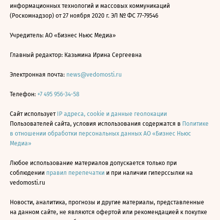
информационных технологий и массовых коммуникаций
(Роскомнадзор) от 27 ноября 2020 г. ЭЛ № ФС 77-79546
Учредитель: АО «Бизнес Ньюс Медиа»
Главный редактор: Казьмина Ирина Сергеевна
Электронная почта:
news@vedomosti.ru
Телефон:
+7 495 956-34-58
Сайт использует
IP адреса, cookie и данные геолокации
Пользователей сайта, условия использования содержатся в
Политике
в отношении обработки персональных данных АО «Бизнес Ньюс
Медиа»
Любое использование материалов допускается только при
соблюдении
правил перепечатки
и при наличии гиперссылки на
vedomosti.ru
Новости, аналитика, прогнозы и другие материалы, представленные
на данном сайте, не являются офертой или рекомендацией к покупке