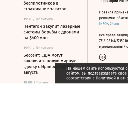
территории Росс
беспилотников в
страхование заказов
Правила примене
рекламно-обменно
19:31
/ Политика
INFOX
,
24smi
Пентагон закупит лазерные
системы борьбы с дронами
Все права защищ
на $400 млн
7712108141/7715010
муниципальный окр
19:19
/ Политика
Бессент: США могут
заключить новую мирную
сделку с Ираном 7 или 8
На нашем сайте используются c
августа
сайтом, вы подтверждаете свое
соответствии с
Политикой в отн
19:00
/ Бизнес
Аукцион по продаже
Рижского вокзала вновь не
состоялся
18:44
/ Политика
В Раде призвали Федорова
отправиться служить в ВСУ