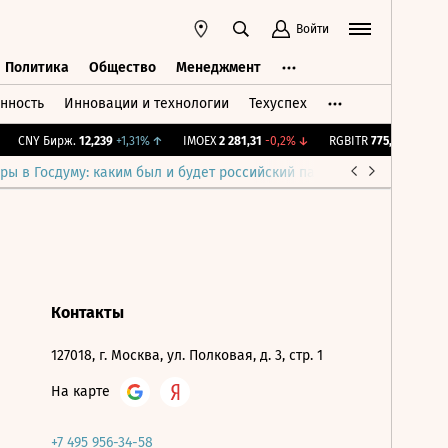
Войти
Политика
Общество
Менеджмент
нность
Инновации и технологии
Техуспех
ть
Политика
Общество
Менеджмент
CNY Бирж.
12,239
+1,31%
↑
IMOEX
2 281,31
-0,2%
↓
RGBITR
775,48
-0,03%
ры в Госдуму: каким был и будет российский парламент
Война н
Контакты
127018, г. Москва, ул. Полковая, д. 3, стр. 1
На карте
+7 495 956-34-58