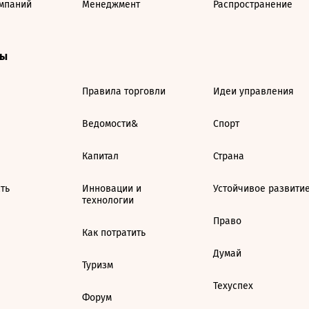
мпаний
Менеджмент
Распространение
ты
Правила торговли
Идеи управления
Ведомости&
Спорт
Капитал
Страна
ть
Инновации и
Устойчивое развити
технологии
Право
Как потратить
Думай
Туризм
Техуспех
Форум