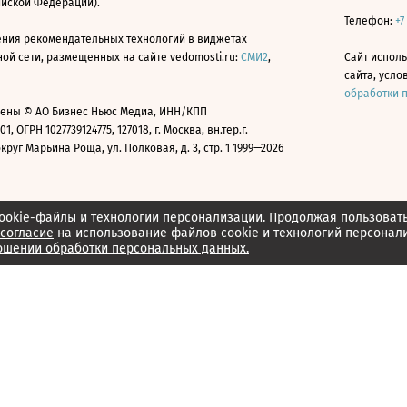
ийской Федерации).
Телефон:
+7
ния рекомендательных технологий в виджетах
й сети, размещенных на сайте vedomosti.ru:
СМИ2
,
Сайт испол
сайта, усл
обработки 
ены © АО Бизнес Ньюс Медиа, ИНН/КПП
01, ОГРН 1027739124775, 127018, г. Москва, вн.тер.г.
уг Марьина Роща, ул. Полковая, д. 3, стр. 1 1999—2026
ookie-файлы и технологии персонализации. Продолжая пользоват
согласие
на использование файлов cookie и технологий персонал
ошении обработки персональных данных.