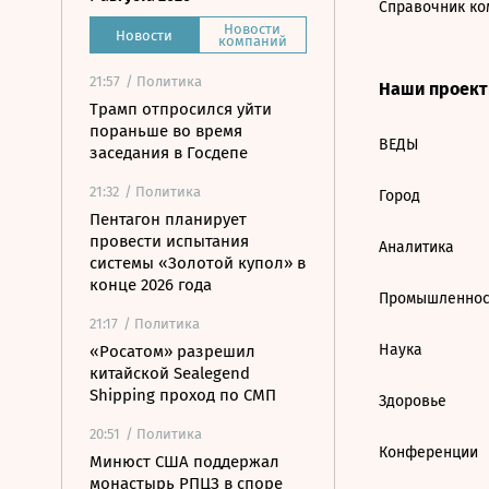
Справочник ко
Новости
Новости
компаний
21:57
/ Политика
Наши проек
Трамп отпросился уйти
пораньше во время
ВЕДЫ
заседания в Госдепе
21:32
/ Политика
Город
Пентагон планирует
провести испытания
Аналитика
системы «Золотой купол» в
конце 2026 года
Промышленнос
21:17
/ Политика
Наука
«Росатом» разрешил
китайской Sealegend
Shipping проход по СМП
Здоровье
20:51
/ Политика
Конференции
Минюст США поддержал
монастырь РПЦЗ в споре