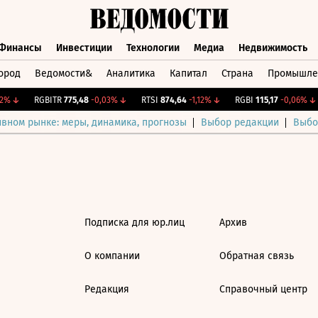
Финансы
Инвестиции
Технологии
Медиа
Недвижимость
ород
Ведомости&
Аналитика
Капитал
Страна
Промышле
а
Финансы
Инвестиции
Технологии
Медиа
Недвижимос
2%
↓
RGBITR
775,48
-0,03%
↓
RTSI
874,64
-1,12%
↓
RGBI
115,17
-0,06%
↓
ивном рынке: меры, динамика, прогнозы
Выбор редакции
Выбо
Подписка для юр.лиц
Архив
О компании
Обратная связь
Редакция
Справочный центр