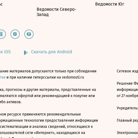
ьс
Ведомости Юг
Ведомости Северо-
Запад
я iOS
Скачать для Android
ание материалов допускается только при соблюдении
Сетевое изд
атки
и при наличии гиперссылки на vedomosti.ru
Решение Фе
ка, прогнозы и другие материалы, представленные на
информацио
 являются офертой или рекомендацией к покупке или
от 27 ноября
ибо активов.
Учредитель
ном ресурсе применяются рекомендательные
ормационные технологии предоставления информации
Главный ре
 систематизации и анализа сведений, относящихся к
ользователей сети «Интернет», находящихся на
Электронна