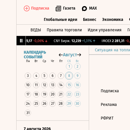
Подписка
Газета
MAX
Глобальные идеи
Бизнес
Экономика
ВЕДЫ
Правила торговли
Идеи управления
Г
Глобальные идеи
Бизнес
Экономик
2%
↓
RGBI
115,17
-0,06%
↓
CNY Бирж.
12,239
+1,31%
↑
IMOEX
2 281,31
-0,
Ситуация на топл
КАЛЕНДАРЬ
Август
СОБЫТИЙ
Пн
Вт
Ср
Чт
Пт
Сб
Вс
1
2
3
4
5
6
7
8
9
10
11
12
13
14
15
16
Подписка
17
18
19
20
21
22
23
24
25
26
27
28
29
30
Реклама
31
РФРИТ
7 августа 2026