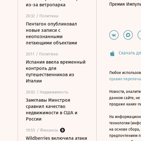
Премия Импул
из-за ветропарка
20:32
/ Политика
Пентагон опубликовал
новые записи с
неопознанными
летающими объектами
Скачать дл
20:11
/ Политика
Испания ввела временный
контроль для
Любое использов
путешественников из
правил перепеч
Италии
Новости, аналити
20:02
/ Недвижимость
данном сайте, не
Замглавы Минстроя
продаже каких-л
сравнил качество
недвижимости в США и
На информацион
России
технологии (инф
на основе сбора,
19:55
/ Финансы
предпочтениям п
Wildberries включила атаки