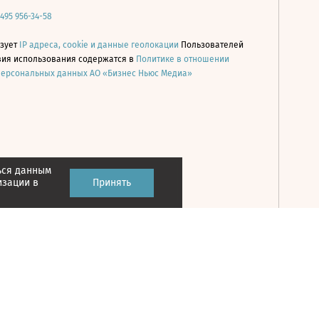
 495 956-34-58
ьзует
IP адреса, cookie и данные геолокации
Пользователей
овия использования содержатся в
Политике в отношении
персональных данных АО «Бизнес Ньюс Медиа»
ься данным
Принять
изации в