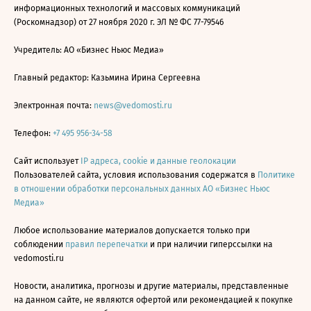
информационных технологий и массовых коммуникаций
(Роскомнадзор) от 27 ноября 2020 г. ЭЛ № ФС 77-79546
Учредитель: АО «Бизнес Ньюс Медиа»
Главный редактор: Казьмина Ирина Сергеевна
Электронная почта:
news@vedomosti.ru
Телефон:
+7 495 956-34-58
Сайт использует
IP адреса, cookie и данные геолокации
Пользователей сайта, условия использования содержатся в
Политике
в отношении обработки персональных данных АО «Бизнес Ньюс
Медиа»
Любое использование материалов допускается только при
соблюдении
правил перепечатки
и при наличии гиперссылки на
vedomosti.ru
Новости, аналитика, прогнозы и другие материалы, представленные
на данном сайте, не являются офертой или рекомендацией к покупке