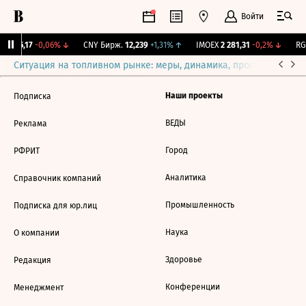
Войти
BI
115,17
-0,06%
↓
CNY Бирж.
12,239
+1,31%
↑
IMOEX
2 281,31
-0,2%
↓
RG
Ситуация на топливном рынке: меры, динамика, прогнозы
Выб
Наши проекты
Подписка
ВЕДЫ
Реклама
Город
РФРИТ
Аналитика
Справочник компаний
Промышленность
Подписка для юр.лиц
Наука
О компании
Здоровье
Редакция
Конференции
Менеджмент