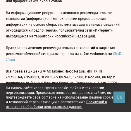
или продаже каких-либо активов.
На информационном ресурсе применяются рекомендательные
технологии (информационные технологии предоставления
информации на основе сбора, систематизации и анализа сведений,
относящихся к предпочтениям пользователей сети «Интернет»,
находящихся на территории Российской Федерации).
Правила применения рекомендательных технологий в виджетах
рекламно-обменной сети, размещенных на сайте vedomosti.ru:
СМИ2
,
24smi
Все права защищены © АО Бизнес Ньюс Медиа, ИНН/КПП
7712108141/771501001, ОГРН 1027739124775, 127018, г. Москва, вн.тер.г.
муниципальный округ Марьина Роща, ул. Полковая, д. 3, стр. 1 1999—
На нашем сайте используются cookie-файлы и технологии
2026
персонализации. Продолжая пользоваться данным сайтом, вы
ОК
подтверждаете свое
согласие
на использование файлов cookie
и технологий персонализации в соответствии с
Политикой в
отношении обработки персональных данных.