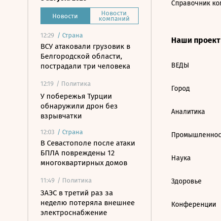
Справочник ко
Новости
Новости
компаний
12:29
/
Страна
Наши проек
ВСУ атаковали грузовик в
Белгородской области,
ВЕДЫ
пострадали три человека
12:19
/ Политика
Город
У побережья Турции
обнаружили дрон без
Аналитика
взрывчатки
12:03
/
Страна
Промышленнос
В Севастополе после атаки
БПЛА повреждены 12
Наука
многоквартирных домов
11:49
/ Политика
Здоровье
ЗАЭС в третий раз за
неделю потеряла внешнее
Конференции
электроснабжение