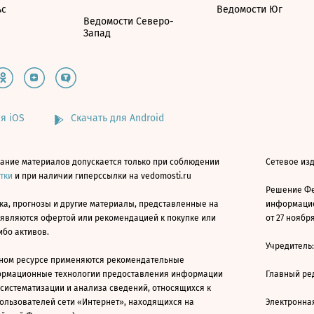
ьс
Ведомости Юг
Ведомости Северо-
Запад
я iOS
Скачать для Android
ание материалов допускается только при соблюдении
Сетевое изд
атки
и при наличии гиперссылки на vedomosti.ru
Решение Фе
ка, прогнозы и другие материалы, представленные на
информацио
 являются офертой или рекомендацией к покупке или
от 27 ноября
ибо активов.
Учредитель
ном ресурсе применяются рекомендательные
ормационные технологии предоставления информации
Главный ре
 систематизации и анализа сведений, относящихся к
ользователей сети «Интернет», находящихся на
Электронна