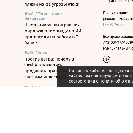
территории Росс
пляжи из-за угрозы атаки
Правила примене
10:48
/
Технологии и
Инновации
рекламно-обменно
Школьников, выигравших
INFOX
,
24smi
мировую олимпиаду по ИИ,
пригласили на работу в Т-
Все права защищ
банке
7712108141/7715010
муниципальный окр
10:48
/
Спорт
Против ветра: почему в
ФИФА отказались
продавать права на ЧМ
На нашем сайте используются c
сайтом, вы подтверждаете свое
частным инвесторам
соответствии с
Политикой в отн
10:47
/ Финансы
Банки повысили ставки по
краткосрочным вкладам до
максимума с марта
10:32
/ Политика
Экс-премьера Украины
могут назначить главой