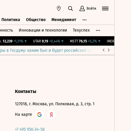
Войти
Политика
Общество
Менеджмент
нность
Инновации и технологии
Техуспех
ть
Политика
Общество
Менеджмент
12,239
+1,31%
↑
UTAR
9,19
+0,44%
↑
MSTT
76,15
+0,2%
↑
IMOEX
2 281,31
-
ры в Госдуму: каким был и будет российский парламент
Война н
Контакты
127018, г. Москва, ул. Полковая, д. 3, стр. 1
На карте
+7 495 956-34-58