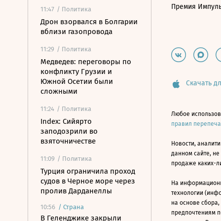
Премия Импул
11:47
/ Политика
Дрон взорвался в Болгарии
вблизи газопровода
11:29
/ Политика
Медведев: переговоры по
конфликту Грузии и
Южной Осетии были
Скачать дл
сложными
11:24
/ Политика
Любое использов
Index: Сийярто
правил перепеч
заподозрили во
взяточничестве
Новости, аналити
данном сайте, не
11:09
/ Политика
продаже каких-л
Турция ограничила проход
судов в Черное море через
На информацион
пролив Дарданеллы
технологии (инф
на основе сбора,
10:56
/
Страна
предпочтениям п
В Геленджике закрыли