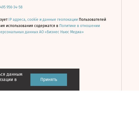
 495 956-34-58
ьзует
IP адреса, cookie и данные геолокации
Пользователей
овия использования содержатся в
Политике в отношении
персональных данных АО «Бизнес Ньюс Медиа»
ься данным
Принять
изации в