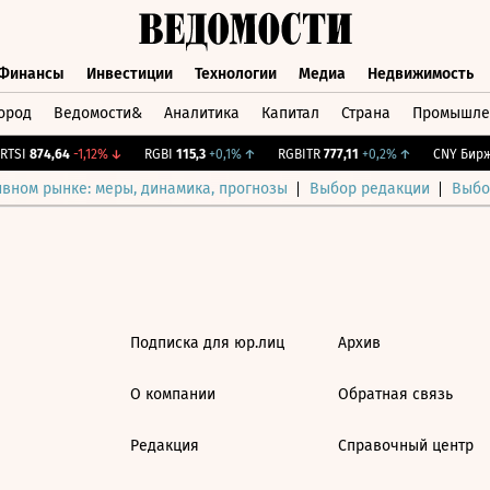
Финансы
Инвестиции
Технологии
Медиа
Недвижимость
ород
Ведомости&
Аналитика
Капитал
Страна
Промышле
а
Финансы
Инвестиции
Технологии
Медиа
Недвижимос
TSI
874,64
-1,12%
↓
RGBI
115,3
+0,1%
↑
RGBITR
777,11
+0,2%
↑
CNY Бирж.
ивном рынке: меры, динамика, прогнозы
Выбор редакции
Выбо
Подписка для юр.лиц
Архив
О компании
Обратная связь
Редакция
Справочный центр