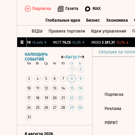
Подписка
Газета
MAX
Глобальные идеи
Бизнес
Экономика
ВЕДЫ
Правила торговли
Идеи управления
Г
Глобальные идеи
Бизнес
Экономик
1%
↑
UTAR
9,19
+0,44%
↑
MSTT
76,15
+0,2%
↑
IMOEX
2 281,31
-0,2%
↓
R
Ситуация на топл
КАЛЕНДАРЬ
Август
СОБЫТИЙ
Пн
Вт
Ср
Чт
Пт
Сб
Вс
1
2
3
4
5
6
7
8
9
10
11
12
13
14
15
16
Подписка
17
18
19
20
21
22
23
24
25
26
27
28
29
30
Реклама
31
РФРИТ
8 августа 2026