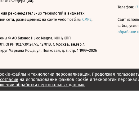
ийской Федерации).
Телефон:
+7
ния рекомендательных технологий в виджетах
й сети, размещенных на сайте vedomosti.ru:
СМИ2
,
Сайт испол
сайта, усл
обработки 
ены © АО Бизнес Ньюс Медиа, ИНН/КПП
01, ОГРН 1027739124775, 127018, г. Москва, вн.тер.г.
уг Марьина Роща, ул. Полковая, д. 3, стр. 1 1999—2026
ookie-файлы и технологии персонализации. Продолжая пользоват
согласие
на использование файлов cookie и технологий персонал
ошении обработки персональных данных.