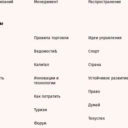
мпаний
Менеджмент
Распространение
ты
Правила торговли
Идеи управления
Ведомости&
Спорт
Капитал
Страна
ть
Инновации и
Устойчивое развити
технологии
Право
Как потратить
Думай
Туризм
Техуспех
Форум