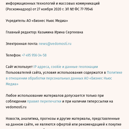
информационных технологий и массовых коммуникаций
(Роскомнадзор) от 27 ноября 2020 г. ЭЛ № ФС 77-79546
Учредитель: АО «Бизнес Ньюс Медиа»
Главный редактор: Казьмина Ирина Сергеевна
Электронная почта:
news@vedomosti.ru
Телефон:
+7 495 956-34-58
Сайт использует
IP адреса, cookie и данные геолокации
Пользователей сайта, условия использования содержатся в
Политике
в отношении обработки персональных данных АО «Бизнес Ньюс
Медиа»
Любое использование материалов допускается только при
соблюдении
правил перепечатки
и при наличии гиперссылки на
vedomosti.ru
Новости, аналитика, прогнозы и другие материалы, представленные
на данном сайте, не являются офертой или рекомендацией к покупке