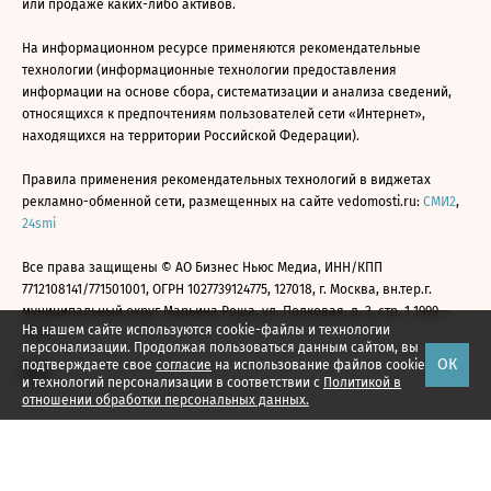
или продаже каких-либо активов.
На информационном ресурсе применяются рекомендательные
технологии (информационные технологии предоставления
информации на основе сбора, систематизации и анализа сведений,
относящихся к предпочтениям пользователей сети «Интернет»,
находящихся на территории Российской Федерации).
Правила применения рекомендательных технологий в виджетах
рекламно-обменной сети, размещенных на сайте vedomosti.ru:
СМИ2
,
24smi
Все права защищены © АО Бизнес Ньюс Медиа, ИНН/КПП
7712108141/771501001, ОГРН 1027739124775, 127018, г. Москва, вн.тер.г.
муниципальный округ Марьина Роща, ул. Полковая, д. 3, стр. 1 1999—
На нашем сайте используются cookie-файлы и технологии
2026
персонализации. Продолжая пользоваться данным сайтом, вы
ОК
подтверждаете свое
согласие
на использование файлов cookie
и технологий персонализации в соответствии с
Политикой в
отношении обработки персональных данных.