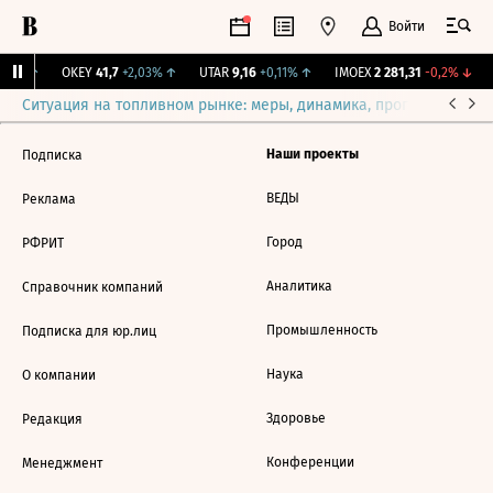
Войти
,31%
↑
OKEY
41,7
+2,03%
↑
UTAR
9,16
+0,11%
↑
IMOEX
2 281,31
-0,2%
↓
Ситуация на топливном рынке: меры, динамика, прогнозы
Выб
Наши проекты
Подписка
ВЕДЫ
Реклама
Город
РФРИТ
Аналитика
Справочник компаний
Промышленность
Подписка для юр.лиц
Наука
О компании
Здоровье
Редакция
Конференции
Менеджмент