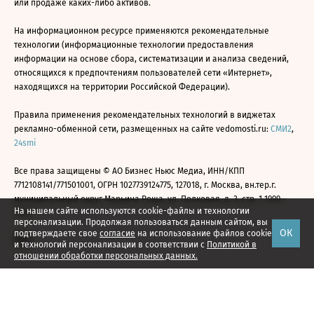
или продаже каких-либо активов.
На информационном ресурсе применяются рекомендательные
технологии (информационные технологии предоставления
информации на основе сбора, систематизации и анализа сведений,
относящихся к предпочтениям пользователей сети «Интернет»,
находящихся на территории Российской Федерации).
Правила применения рекомендательных технологий в виджетах
рекламно-обменной сети, размещенных на сайте vedomosti.ru:
СМИ2
,
24smi
Все права защищены © АО Бизнес Ньюс Медиа, ИНН/КПП
7712108141/771501001, ОГРН 1027739124775, 127018, г. Москва, вн.тер.г.
муниципальный округ Марьина Роща, ул. Полковая, д. 3, стр. 1 1999—
На нашем сайте используются cookie-файлы и технологии
2026
персонализации. Продолжая пользоваться данным сайтом, вы
ОК
подтверждаете свое
согласие
на использование файлов cookie
и технологий персонализации в соответствии с
Политикой в
отношении обработки персональных данных.