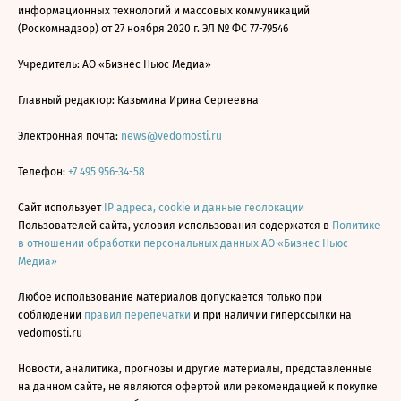
информационных технологий и массовых коммуникаций
(Роскомнадзор) от 27 ноября 2020 г. ЭЛ № ФС 77-79546
Учредитель: АО «Бизнес Ньюс Медиа»
Главный редактор: Казьмина Ирина Сергеевна
Электронная почта:
news@vedomosti.ru
Телефон:
+7 495 956-34-58
Сайт использует
IP адреса, cookie и данные геолокации
Пользователей сайта, условия использования содержатся в
Политике
в отношении обработки персональных данных АО «Бизнес Ньюс
Медиа»
Любое использование материалов допускается только при
соблюдении
правил перепечатки
и при наличии гиперссылки на
vedomosti.ru
Новости, аналитика, прогнозы и другие материалы, представленные
на данном сайте, не являются офертой или рекомендацией к покупке