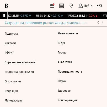
Войти
YAKG
35,15
+0,57%
↑
USBN
0,122
+0,91%
↑
IMOEX
2 281,31
-0,2%
↓
RTS
Ситуация на топливном рынке: меры, динамика, прогнозы
Выб
Наши проекты
Подписка
ВЕДЫ
Реклама
Город
РФРИТ
Аналитика
Справочник компаний
Промышленность
Подписка для юр.лиц
Наука
О компании
Здоровье
Редакция
Конференции
Менеджмент