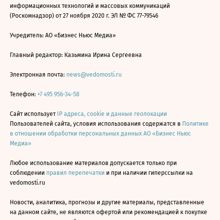
информационных технологий и массовых коммуникаций
(Роскомнадзор) от 27 ноября 2020 г. ЭЛ № ФС 77-79546
Учредитель: АО «Бизнес Ньюс Медиа»
Главный редактор: Казьмина Ирина Сергеевна
Электронная почта:
news@vedomosti.ru
Телефон:
+7 495 956-34-58
Сайт использует
IP адреса, cookie и данные геолокации
Пользователей сайта, условия использования содержатся в
Политике
в отношении обработки персональных данных АО «Бизнес Ньюс
Медиа»
Любое использование материалов допускается только при
соблюдении
правил перепечатки
и при наличии гиперссылки на
vedomosti.ru
Новости, аналитика, прогнозы и другие материалы, представленные
на данном сайте, не являются офертой или рекомендацией к покупке