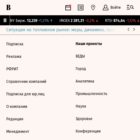
Войти
CNY Бирж.
12,239
+1,31%
↑
IMOEX
2 281,31
-0,2%
↓
RTSI
874,64
-1,12%
↓
Ситуация на топливном рынке: меры, динамика, прогнозы
Выб
Наши проекты
Подписка
ВЕДЫ
Реклама
Город
РФРИТ
Аналитика
Справочник компаний
Промышленность
Подписка для юр.лиц
Наука
О компании
Здоровье
Редакция
Конференции
Менеджмент