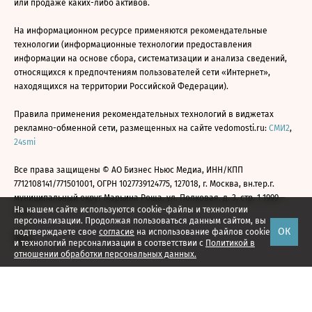
или продаже каких-либо активов.
На информационном ресурсе применяются рекомендательные
технологии (информационные технологии предоставления
информации на основе сбора, систематизации и анализа сведений,
относящихся к предпочтениям пользователей сети «Интернет»,
находящихся на территории Российской Федерации).
Правила применения рекомендательных технологий в виджетах
рекламно-обменной сети, размещенных на сайте vedomosti.ru:
СМИ2
,
24smi
Все права защищены © АО Бизнес Ньюс Медиа, ИНН/КПП
7712108141/771501001, ОГРН 1027739124775, 127018, г. Москва, вн.тер.г.
муниципальный округ Марьина Роща, ул. Полковая, д. 3, стр. 1 1999—
На нашем сайте используются cookie-файлы и технологии
2026
персонализации. Продолжая пользоваться данным сайтом, вы
ОК
подтверждаете свое
согласие
на использование файлов cookie
и технологий персонализации в соответствии с
Политикой в
отношении обработки персональных данных.