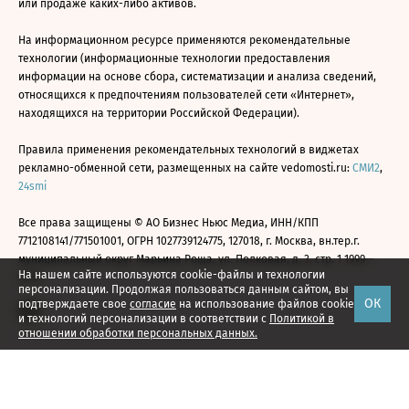
или продаже каких-либо активов.
На информационном ресурсе применяются рекомендательные
технологии (информационные технологии предоставления
информации на основе сбора, систематизации и анализа сведений,
относящихся к предпочтениям пользователей сети «Интернет»,
находящихся на территории Российской Федерации).
Правила применения рекомендательных технологий в виджетах
рекламно-обменной сети, размещенных на сайте vedomosti.ru:
СМИ2
,
24smi
Все права защищены © АО Бизнес Ньюс Медиа, ИНН/КПП
7712108141/771501001, ОГРН 1027739124775, 127018, г. Москва, вн.тер.г.
муниципальный округ Марьина Роща, ул. Полковая, д. 3, стр. 1 1999—
На нашем сайте используются cookie-файлы и технологии
2026
персонализации. Продолжая пользоваться данным сайтом, вы
ОК
подтверждаете свое
согласие
на использование файлов cookie
и технологий персонализации в соответствии с
Политикой в
отношении обработки персональных данных.