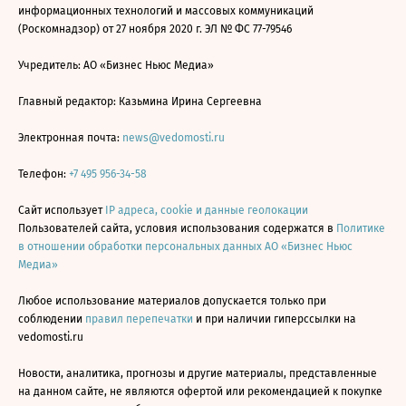
информационных технологий и массовых коммуникаций
(Роскомнадзор) от 27 ноября 2020 г. ЭЛ № ФС 77-79546
Учредитель: АО «Бизнес Ньюс Медиа»
Главный редактор: Казьмина Ирина Сергеевна
Электронная почта:
news@vedomosti.ru
Телефон:
+7 495 956-34-58
Сайт использует
IP адреса, cookie и данные геолокации
Пользователей сайта, условия использования содержатся в
Политике
в отношении обработки персональных данных АО «Бизнес Ньюс
Медиа»
Любое использование материалов допускается только при
соблюдении
правил перепечатки
и при наличии гиперссылки на
vedomosti.ru
Новости, аналитика, прогнозы и другие материалы, представленные
на данном сайте, не являются офертой или рекомендацией к покупке