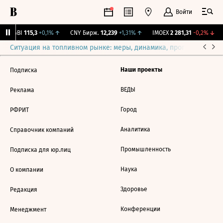
Войти
RGBI
115,3
+0,1%
↑
CNY Бирж.
12,239
+1,31%
↑
IMOEX
2 281,31
-0,2%
↓
Ситуация на топливном рынке: меры, динамика, прогнозы
Выб
Наши проекты
Подписка
ВЕДЫ
Реклама
Город
РФРИТ
Аналитика
Справочник компаний
Промышленность
Подписка для юр.лиц
Наука
О компании
Здоровье
Редакция
Конференции
Менеджмент