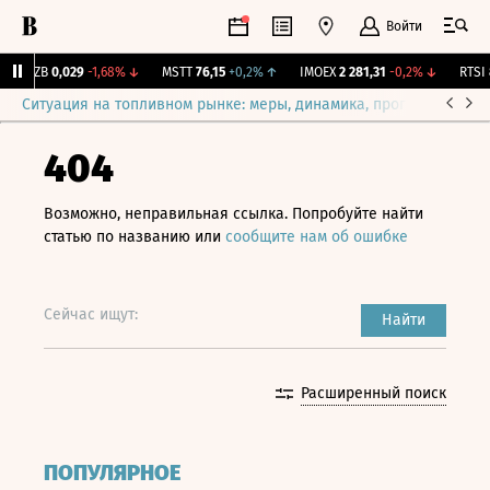
Войти
KUZB
0,029
-1,68%
↓
MSTT
76,15
+0,2%
↑
IMOEX
2 281,31
-0,2%
↓
RTSI
8
Ситуация на топливном рынке: меры, динамика, прогнозы
Выб
404
Возможно, неправильная ссылка. Попробуйте найти
статью по названию или
сообщите нам об ошибке
Сейчас ищут:
Найти
Расширенный поиск
ПОПУЛЯРНОЕ