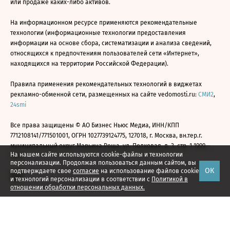
или продаже каких-либо активов.
На информационном ресурсе применяются рекомендательные
технологии (информационные технологии предоставления
информации на основе сбора, систематизации и анализа сведений,
относящихся к предпочтениям пользователей сети «Интернет»,
находящихся на территории Российской Федерации).
Правила применения рекомендательных технологий в виджетах
рекламно-обменной сети, размещенных на сайте vedomosti.ru:
СМИ2
,
24smi
Все права защищены © АО Бизнес Ньюс Медиа, ИНН/КПП
7712108141/771501001, ОГРН 1027739124775, 127018, г. Москва, вн.тер.г.
муниципальный округ Марьина Роща, ул. Полковая, д. 3, стр. 1 1999—
На нашем сайте используются cookie-файлы и технологии
2026
персонализации. Продолжая пользоваться данным сайтом, вы
ОК
подтверждаете свое
согласие
на использование файлов cookie
и технологий персонализации в соответствии с
Политикой в
отношении обработки персональных данных.