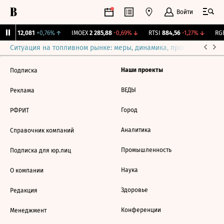
Войти
Бирж.
12,081
+0,76%
↑
IMOEX
2 285,88
-0,69%
↓
RTSI
884,56
-1,27%
↓
RGB
Ситуация на топливном рынке: меры, динамика, прогнозы
Выб
Наши проекты
Подписка
ВЕДЫ
Реклама
Город
РФРИТ
Аналитика
Справочник компаний
Промышленность
Подписка для юр.лиц
Наука
О компании
Здоровье
Редакция
Конференции
Менеджмент