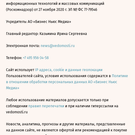
информационных технологий и массовых коммуникаций
(Роскомнадзор) от 27 ноября 2020 г. ЭЛ № ФС 77-79546
Учредитель: АО «Бизнес Ньюс Медиа»
Главный редактор: Казьмина Ирина Сергеевна
Электронная почта:
news@vedomosti.ru
Телефон:
+7 495 956-34-58
Сайт использует
IP адреса, cookie и данные геолокации
Пользователей сайта, условия использования содержатся в
Политике
в отношении обработки персональных данных АО «Бизнес Ньюс
Медиа»
Любое использование материалов допускается только при
соблюдении
правил перепечатки
и при наличии гиперссылки на
vedomosti.ru
Новости, аналитика, прогнозы и другие материалы, представленные
на данном сайте, не являются офертой или рекомендацией к покупке