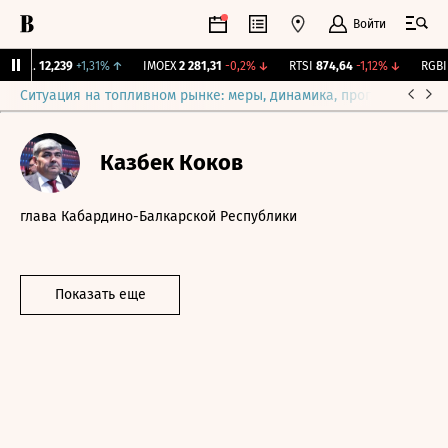
Войти
ирж.
12,239
+1,31%
↑
IMOEX
2 281,31
-0,2%
↓
RTSI
874,64
-1,12%
↓
RGBI
1
Ситуация на топливном рынке: меры, динамика, прогнозы
Выб
Казбек Коков
глава Кабардино-Балкарской Республики
Показать еще