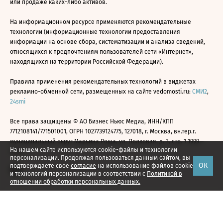
или продаже каких-либо активов.
На информационном ресурсе применяются рекомендательные
технологии (информационные технологии предоставления
информации на основе сбора, систематизации и анализа сведений,
относящихся к предпочтениям пользователей сети «Интернет»,
находящихся на территории Российской Федерации).
Правила применения рекомендательных технологий в виджетах
рекламно-обменной сети, размещенных на сайте vedomosti.ru:
СМИ2
,
24smi
Все права защищены © АО Бизнес Ньюс Медиа, ИНН/КПП
7712108141/771501001, ОГРН 1027739124775, 127018, г. Москва, вн.тер.г.
муниципальный округ Марьина Роща, ул. Полковая, д. 3, стр. 1 1999—
На нашем сайте используются cookie-файлы и технологии
2026
персонализации. Продолжая пользоваться данным сайтом, вы
ОК
подтверждаете свое
согласие
на использование файлов cookie
и технологий персонализации в соответствии с
Политикой в
отношении обработки персональных данных.