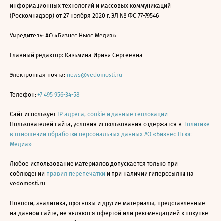
информационных технологий и массовых коммуникаций
(Роскомнадзор) от 27 ноября 2020 г. ЭЛ № ФС 77-79546
Учредитель: АО «Бизнес Ньюс Медиа»
Главный редактор: Казьмина Ирина Сергеевна
Электронная почта:
news@vedomosti.ru
Телефон:
+7 495 956-34-58
Сайт использует
IP адреса, cookie и данные геолокации
Пользователей сайта, условия использования содержатся в
Политике
в отношении обработки персональных данных АО «Бизнес Ньюс
Медиа»
Любое использование материалов допускается только при
соблюдении
правил перепечатки
и при наличии гиперссылки на
vedomosti.ru
Новости, аналитика, прогнозы и другие материалы, представленные
на данном сайте, не являются офертой или рекомендацией к покупке