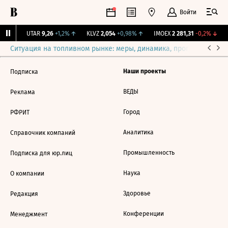
Войти
31%
↑
UTAR
9,26
+1,2%
↑
KLVZ
2,054
+0,98%
↑
IMOEX
2 281,31
-0,2%
↓
Ситуация на топливном рынке: меры, динамика, прогнозы
Выб
Наши проекты
Подписка
ВЕДЫ
Реклама
Город
РФРИТ
Аналитика
Справочник компаний
Промышленность
Подписка для юр.лиц
Наука
О компании
Здоровье
Редакция
Конференции
Менеджмент