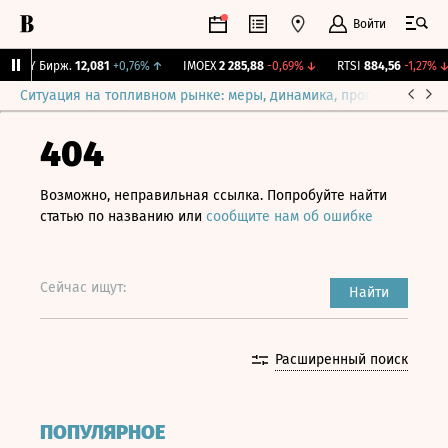
Войти
CNY Бирж.
12,081
+0,76%
↑
IMOEX
2 285,88
-0,69%
↓
RTSI
884,56
-1,27%
↓
Ситуация на топливном рынке: меры, динамика, прогнозы
Выб
404
Возможно, неправильная ссылка. Попробуйте найти
статью по названию или
сообщите нам об ошибке
Сейчас ищут:
Найти
Расширенный поиск
ПОПУЛЯРНОЕ