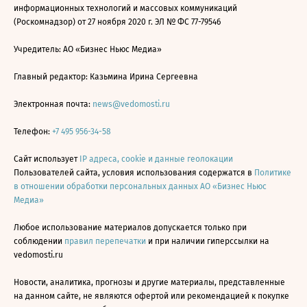
информационных технологий и массовых коммуникаций
(Роскомнадзор) от 27 ноября 2020 г. ЭЛ № ФС 77-79546
Учредитель: АО «Бизнес Ньюс Медиа»
Главный редактор: Казьмина Ирина Сергеевна
Электронная почта:
news@vedomosti.ru
Телефон:
+7 495 956-34-58
Сайт использует
IP адреса, cookie и данные геолокации
Пользователей сайта, условия использования содержатся в
Политике
в отношении обработки персональных данных АО «Бизнес Ньюс
Медиа»
Любое использование материалов допускается только при
соблюдении
правил перепечатки
и при наличии гиперссылки на
vedomosti.ru
Новости, аналитика, прогнозы и другие материалы, представленные
на данном сайте, не являются офертой или рекомендацией к покупке