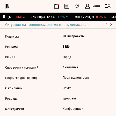
Войти
I
115,17
-0,06%
↓
CNY Бирж.
12,239
+1,31%
↑
IMOEX
2 281,31
-0,2%
↓
RGB
Ситуация на топливном рынке: меры, динамика, прогнозы
Выб
Наши проекты
Подписка
ВЕДЫ
Реклама
Город
РФРИТ
Аналитика
Справочник компаний
Промышленность
Подписка для юр.лиц
Наука
О компании
Здоровье
Редакция
Конференции
Менеджмент