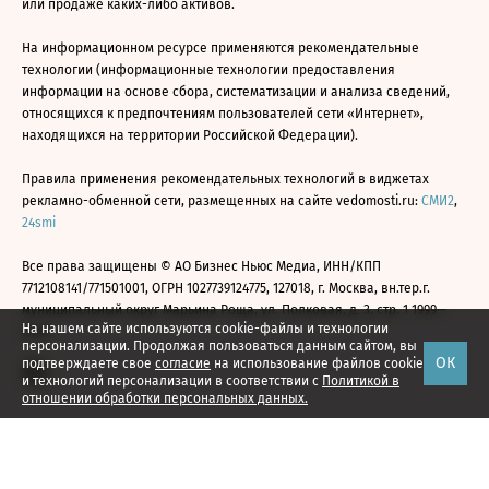
или продаже каких-либо активов.
На информационном ресурсе применяются рекомендательные
технологии (информационные технологии предоставления
информации на основе сбора, систематизации и анализа сведений,
относящихся к предпочтениям пользователей сети «Интернет»,
находящихся на территории Российской Федерации).
Правила применения рекомендательных технологий в виджетах
рекламно-обменной сети, размещенных на сайте vedomosti.ru:
СМИ2
,
24smi
Все права защищены © АО Бизнес Ньюс Медиа, ИНН/КПП
7712108141/771501001, ОГРН 1027739124775, 127018, г. Москва, вн.тер.г.
муниципальный округ Марьина Роща, ул. Полковая, д. 3, стр. 1 1999—
На нашем сайте используются cookie-файлы и технологии
2026
персонализации. Продолжая пользоваться данным сайтом, вы
ОК
подтверждаете свое
согласие
на использование файлов cookie
и технологий персонализации в соответствии с
Политикой в
отношении обработки персональных данных.