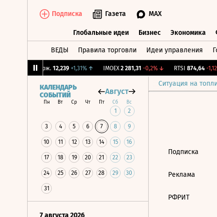
Подписка
Газета
MAX
Глобальные идеи
Бизнес
Экономика
ВЕДЫ
Правила торговли
Идеи управления
Г
Глобальные идеи
Бизнес
Экономик
5%
↓
CNY Бирж.
12,239
+1,31%
↑
IMOEX
2 281,31
-0,2%
↓
RTSI
874,64
-1,12
Ситуация на топл
КАЛЕНДАРЬ
Август
СОБЫТИЙ
Пн
Вт
Ср
Чт
Пт
Сб
Вс
1
2
3
4
5
6
7
8
9
10
11
12
13
14
15
16
Подписка
17
18
19
20
21
22
23
24
25
26
27
28
29
30
Реклама
31
РФРИТ
7 августа 2026