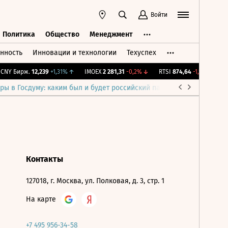
Войти
Политика
Общество
Менеджмент
нность
Инновации и технологии
Техуспех
ть
Политика
Общество
Менеджмент
NY Бирж.
12,239
+1,31%
↑
IMOEX
2 281,31
-0,2%
↓
RTSI
874,64
-1,12%
↓
RG
ры в Госдуму: каким был и будет российский парламент
Война н
Контакты
127018, г. Москва, ул. Полковая, д. 3, стр. 1
На карте
+7 495 956-34-58