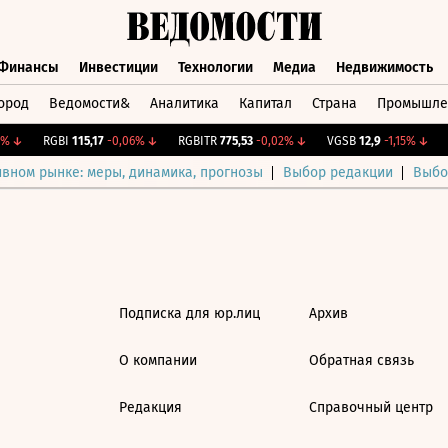
Финансы
Инвестиции
Технологии
Медиа
Недвижимость
ород
Ведомости&
Аналитика
Капитал
Страна
Промышле
а
Финансы
Инвестиции
Технологии
Медиа
Недвижимос
%
↓
RGBI
115,17
-0,06%
↓
RGBITR
775,53
-0,02%
↓
VGSB
12,9
-1,15%
↓
C
ивном рынке: меры, динамика, прогнозы
Выбор редакции
Выбо
Подписка для юр.лиц
Архив
О компании
Обратная связь
Редакция
Справочный центр