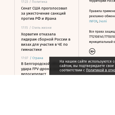
территории Росс
17:23
/ Политика
Сенат США проголосовал
Правила примене
за ужесточение санкций
рекламно-обменно
против РФ и Ирана
INFOX
,
24smi
17:15
/ Стиль жизни
Все права защищ
Хорватия отказала
7712108141/7715010
лидерам сборной России в
муниципальный окр
визах для участия в ЧЕ по
гимнастике
17:07
/
Страна
На нашем сайте используются c
В Белгородской области от
сайтом, вы подтверждаете свое
удара FPV-дрона погиб
соответствии с
Политикой в отн
велосипедист
16:51
/ Общество
СК возбудил дело против
журналистки Гордеевой за
публикации в Telegram
16:46
/ Политика