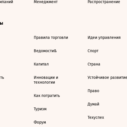
мпаний
Менеджмент
Распространение
ты
Правила торговли
Идеи управления
Ведомости&
Спорт
Капитал
Страна
ть
Инновации и
Устойчивое развити
технологии
Право
Как потратить
Думай
Туризм
Техуспех
Форум