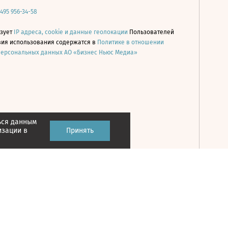
 495 956-34-58
ьзует
IP адреса, cookie и данные геолокации
Пользователей
овия использования содержатся в
Политике в отношении
персональных данных АО «Бизнес Ньюс Медиа»
ься данным
Принять
изации в