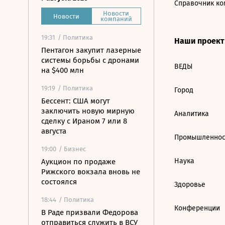
Справочник ко
Новости
Новости
компаний
19:31
/ Политика
Наши проек
Пентагон закупит лазерные
системы борьбы с дронами
ВЕДЫ
на $400 млн
19:19
/ Политика
Город
Бессент: США могут
заключить новую мирную
Аналитика
сделку с Ираном 7 или 8
августа
Промышленнос
19:00
/ Бизнес
Наука
Аукцион по продаже
Рижского вокзала вновь не
состоялся
Здоровье
18:44
/ Политика
Конференции
В Раде призвали Федорова
отправиться служить в ВСУ