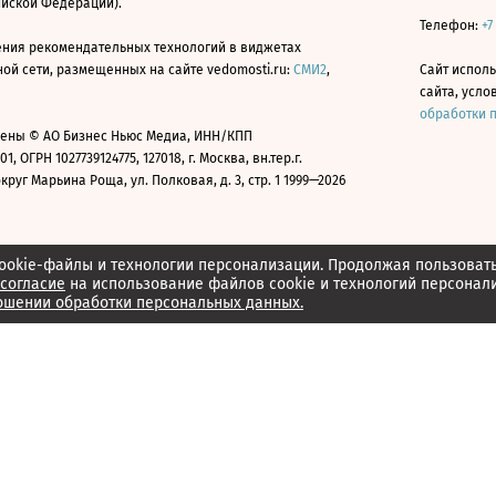
ийской Федерации).
Телефон:
+7
ния рекомендательных технологий в виджетах
й сети, размещенных на сайте vedomosti.ru:
СМИ2
,
Сайт испол
сайта, усл
обработки 
ены © АО Бизнес Ньюс Медиа, ИНН/КПП
01, ОГРН 1027739124775, 127018, г. Москва, вн.тер.г.
уг Марьина Роща, ул. Полковая, д. 3, стр. 1 1999—2026
ookie-файлы и технологии персонализации. Продолжая пользоват
согласие
на использование файлов cookie и технологий персонал
ошении обработки персональных данных.