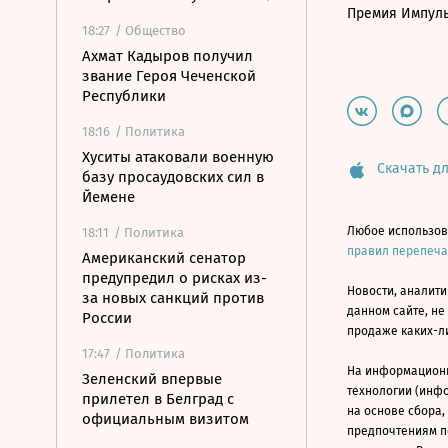
Премия Импул
18:27
/ Общество
Ахмат Кадыров получил
звание Героя Чеченской
Республики
18:16
/ Политика
Хуситы атаковали военную
Скачать дл
базу просаудовских сил в
Йемене
Любое использов
18:11
/ Политика
правил перепеч
Американский сенатор
предупредил о рисках из-
Новости, аналити
за новых санкций против
данном сайте, не
России
продаже каких-л
17:47
/ Политика
На информацион
Зеленский впервые
технологии (инф
прилетел в Белград с
на основе сбора,
официальным визитом
предпочтениям п