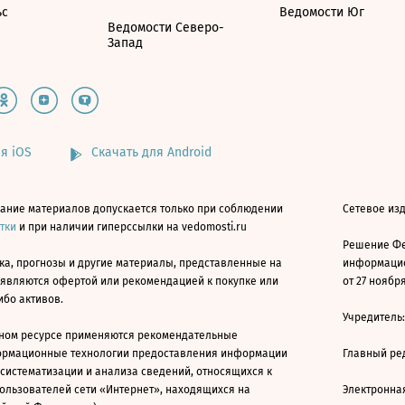
ьс
Ведомости Юг
Ведомости Северо-
Запад
я iOS
Скачать для Android
ание материалов допускается только при соблюдении
Сетевое изд
атки
и при наличии гиперссылки на vedomosti.ru
Решение Фе
ка, прогнозы и другие материалы, представленные на
информацио
 являются офертой или рекомендацией к покупке или
от 27 ноября
ибо активов.
Учредитель
ном ресурсе применяются рекомендательные
ормационные технологии предоставления информации
Главный ре
 систематизации и анализа сведений, относящихся к
ользователей сети «Интернет», находящихся на
Электронна