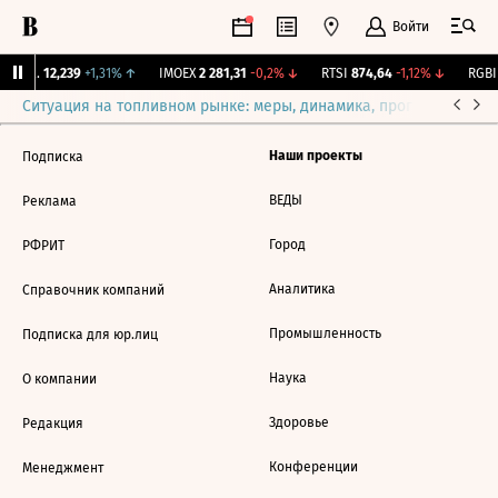
Войти
Бирж.
12,239
+1,31%
↑
IMOEX
2 281,31
-0,2%
↓
RTSI
874,64
-1,12%
↓
RGBI
Ситуация на топливном рынке: меры, динамика, прогнозы
Выб
Наши проекты
Подписка
ВЕДЫ
Реклама
Город
РФРИТ
Аналитика
Справочник компаний
Промышленность
Подписка для юр.лиц
Наука
О компании
Здоровье
Редакция
Конференции
Менеджмент