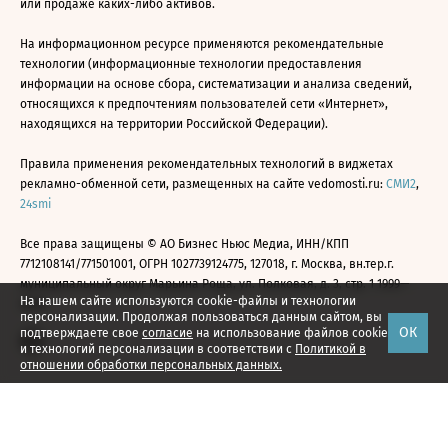
или продаже каких-либо активов.
На информационном ресурсе применяются рекомендательные
технологии (информационные технологии предоставления
информации на основе сбора, систематизации и анализа сведений,
относящихся к предпочтениям пользователей сети «Интернет»,
находящихся на территории Российской Федерации).
Правила применения рекомендательных технологий в виджетах
рекламно-обменной сети, размещенных на сайте vedomosti.ru:
СМИ2
,
24smi
Все права защищены © АО Бизнес Ньюс Медиа, ИНН/КПП
7712108141/771501001, ОГРН 1027739124775, 127018, г. Москва, вн.тер.г.
муниципальный округ Марьина Роща, ул. Полковая, д. 3, стр. 1 1999—
На нашем сайте используются cookie-файлы и технологии
2026
персонализации. Продолжая пользоваться данным сайтом, вы
ОК
подтверждаете свое
согласие
на использование файлов cookie
и технологий персонализации в соответствии с
Политикой в
отношении обработки персональных данных.