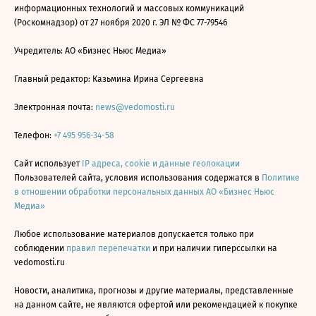
информационных технологий и массовых коммуникаций
(Роскомнадзор) от 27 ноября 2020 г. ЭЛ № ФС 77-79546
Учредитель: АО «Бизнес Ньюс Медиа»
Главный редактор: Казьмина Ирина Сергеевна
Электронная почта:
news@vedomosti.ru
Телефон:
+7 495 956-34-58
Сайт использует
IP адреса, cookie и данные геолокации
Пользователей сайта, условия использования содержатся в
Политике
в отношении обработки персональных данных АО «Бизнес Ньюс
Медиа»
Любое использование материалов допускается только при
соблюдении
правил перепечатки
и при наличии гиперссылки на
vedomosti.ru
Новости, аналитика, прогнозы и другие материалы, представленные
на данном сайте, не являются офертой или рекомендацией к покупке