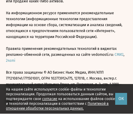
или продаже каких-либо активов.
На информационном ресурсе применяются рекомендательные
технологии (информационные технологии предоставления
информации на основе сбора, систематизации и анализа сведений,
относящихся к предпочтениям пользователей сети «Интернет»,
находящихся на территории Российской Федерации).
Правила применения рекомендательных технологий в виджетах
рекламно-обменной сети, размещенных на сайте vedomosti.ru:
СМИ2
,
24smi
Все права защищены © АО Бизнес Ньюс Медиа, ИНН/КПП
7712108141/771501001, ОГРН 1027739124775, 127018, г. Москва, вн.тер.г.
муниципальный округ Марьина Роща, ул. Полковая, д. 3, стр. 1 1999—
На нашем сайте используются cookie-файлы и технологии
2026
персонализации. Продолжая пользоваться данным сайтом, вы
ОК
подтверждаете свое
согласие
на использование файлов cookie
и технологий персонализации в соответствии с
Политикой в
отношении обработки персональных данных.