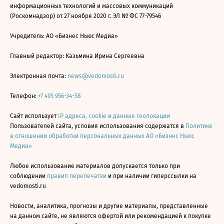
информационных технологий и массовых коммуникаций
(Роскомнадзор) от 27 ноября 2020 г. ЭЛ № ФС 77-79546
Учредитель: АО «Бизнес Ньюс Медиа»
Главный редактор: Казьмина Ирина Сергеевна
Электронная почта:
news@vedomosti.ru
Телефон:
+7 495 956-34-58
Сайт использует
IP адреса, cookie и данные геолокации
Пользователей сайта, условия использования содержатся в
Политике
в отношении обработки персональных данных АО «Бизнес Ньюс
Медиа»
Любое использование материалов допускается только при
соблюдении
правил перепечатки
и при наличии гиперссылки на
vedomosti.ru
Новости, аналитика, прогнозы и другие материалы, представленные
на данном сайте, не являются офертой или рекомендацией к покупке