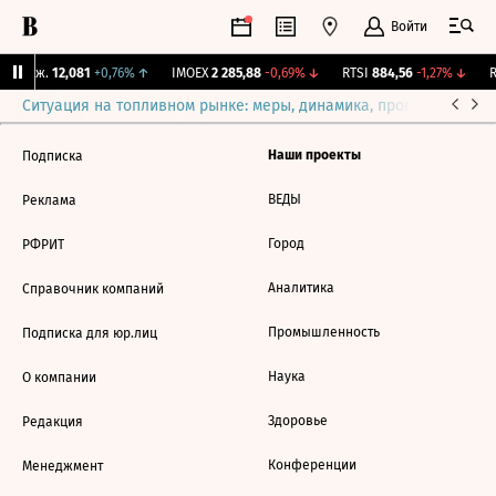
Войти
Y Бирж.
12,081
+0,76%
↑
IMOEX
2 285,88
-0,69%
↓
RTSI
884,56
-1,27%
↓
R
Ситуация на топливном рынке: меры, динамика, прогнозы
Выб
Наши проекты
Подписка
ВЕДЫ
Реклама
Город
РФРИТ
Аналитика
Справочник компаний
Промышленность
Подписка для юр.лиц
Наука
О компании
Здоровье
Редакция
Конференции
Менеджмент