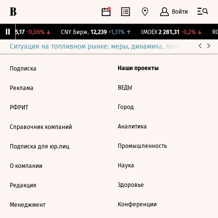
Войти
BI
115,17
-0,06%
↓
CNY Бирж.
12,239
+1,31%
↑
IMOEX
2 281,31
-0,2%
↓
RG
Ситуация на топливном рынке: меры, динамика, прогнозы
Выб
Наши проекты
Подписка
ВЕДЫ
Реклама
Город
РФРИТ
Аналитика
Справочник компаний
Промышленность
Подписка для юр.лиц
Наука
О компании
Здоровье
Редакция
Конференции
Менеджмент