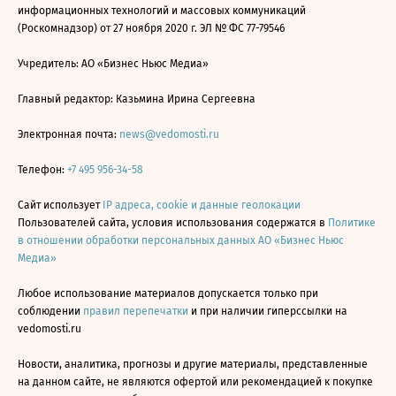
информационных технологий и массовых коммуникаций
(Роскомнадзор) от 27 ноября 2020 г. ЭЛ № ФС 77-79546
Учредитель: АО «Бизнес Ньюс Медиа»
Главный редактор: Казьмина Ирина Сергеевна
Электронная почта:
news@vedomosti.ru
Телефон:
+7 495 956-34-58
Сайт использует
IP адреса, cookie и данные геолокации
Пользователей сайта, условия использования содержатся в
Политике
в отношении обработки персональных данных АО «Бизнес Ньюс
Медиа»
Любое использование материалов допускается только при
соблюдении
правил перепечатки
и при наличии гиперссылки на
vedomosti.ru
Новости, аналитика, прогнозы и другие материалы, представленные
на данном сайте, не являются офертой или рекомендацией к покупке