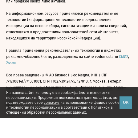
или продаже каких-либо активов.
На информационном ресурсе применяются рекомендательные
технологии (информационные технологии предоставления
информации на основе сбора, систематизации и анализа сведений,
относящихся к предпочтениям пользователей сети «Интернет»,
находящихся на территории Российской Федерации).
Правила применения рекомендательных технологий в виджетах
рекламно-обменной сети, размещенных на сайте vedomosti.ru:
СМИ2
,
24smi
Все права защищены © АО Бизнес Ньюс Медиа, ИНН/КПП
7712108141/771501001, ОГРН 1027739124775, 127018, г. Москва, вн.тер.г.
муниципальный округ Марьина Роща, ул. Полковая, д. 3, стр. 1 1999—
На нашем сайте используются cookie-файлы и технологии
2026
персонализации. Продолжая пользоваться данным сайтом, вы
ОК
подтверждаете свое
согласие
на использование файлов cookie
и технологий персонализации в соответствии с
Политикой в
отношении обработки персональных данных.