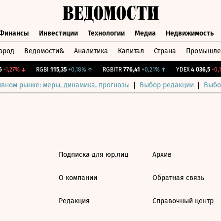
Финансы
Инвестиции
Технологии
Медиа
Недвижимость
ород
Ведомости&
Аналитика
Капитал
Страна
Промышле
а
Финансы
Инвестиции
Технологии
Медиа
Недвижимос
-1,27%
↓
RGBI
115,35
+0,18%
↑
RGBITR
776,41
+0,21%
↑
YDEX
4 036,5
-0,1
ивном рынке: меры, динамика, прогнозы
Выбор редакции
Выбо
Подписка для юр.лиц
Архив
О компании
Обратная связь
Редакция
Справочный центр