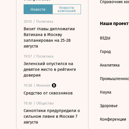
Справочник ко
Новости
Новости
компаний
20:10
/ Политика
Наши проек
Визит главы дипломатии
Ватикана в Москву
ВЕДЫ
запланирован на 25-28
августа
Город
19:57
/ Политика
Зеленский опустился на
Аналитика
девятое место в рейтинге
доверия
Промышленнос
19:38
/ Мнения
Наука
Средство от сквозняков
19:36
/ Общество
Здоровье
Синоптики предупредили о
сильном ливне в Москве 7
Конференции
августа