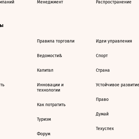
мпаний
Менеджмент
Распространение
ты
Правила торговли
Идеи управления
Ведомости&
Спорт
Капитал
Страна
ть
Инновации и
Устойчивое развити
технологии
Право
Как потратить
Думай
Туризм
Техуспех
Форум