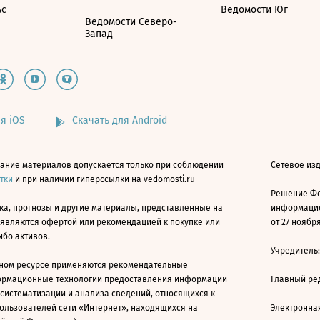
ьс
Ведомости Юг
Ведомости Северо-
Запад
я iOS
Скачать для Android
ание материалов допускается только при соблюдении
Сетевое изд
атки
и при наличии гиперссылки на vedomosti.ru
Решение Фе
ка, прогнозы и другие материалы, представленные на
информацио
 являются офертой или рекомендацией к покупке или
от 27 ноября
ибо активов.
Учредитель
ном ресурсе применяются рекомендательные
ормационные технологии предоставления информации
Главный ре
 систематизации и анализа сведений, относящихся к
ользователей сети «Интернет», находящихся на
Электронна