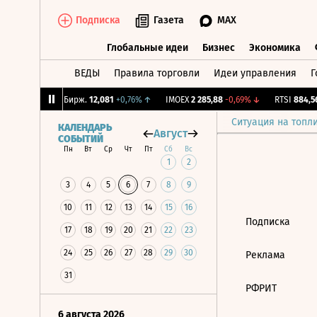
Подписка
Газета
MAX
Глобальные идеи
Бизнес
Экономика
ВЕДЫ
Правила торговли
Идеи управления
Г
Глобальные идеи
Бизнес
Экономик
0,17%
↓
CNY Бирж.
12,081
+0,76%
↑
IMOEX
2 285,88
-0,69%
↓
RTSI
884,56
Ситуация на топл
КАЛЕНДАРЬ
Август
СОБЫТИЙ
Пн
Вт
Ср
Чт
Пт
Сб
Вс
1
2
3
4
5
6
7
8
9
10
11
12
13
14
15
16
Подписка
17
18
19
20
21
22
23
24
25
26
27
28
29
30
Реклама
31
РФРИТ
6 августа 2026