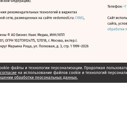
ийской Федерации).
Телефон:
+7
ния рекомендательных технологий в виджетах
й сети, размещенных на сайте vedomosti.ru:
СМИ2
,
Сайт испол
сайта, усл
обработки 
ены © АО Бизнес Ньюс Медиа, ИНН/КПП
01, ОГРН 1027739124775, 127018, г. Москва, вн.тер.г.
уг Марьина Роща, ул. Полковая, д. 3, стр. 1 1999—2026
ookie-файлы и технологии персонализации. Продолжая пользоват
согласие
на использование файлов cookie и технологий персонал
ошении обработки персональных данных.