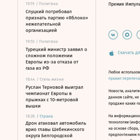
19:19
/ Политика
Премия Импул
Слуцкий потребовал
признать партию «Яблоко»
нежелательной
организацией
19:10
/ Политика
Турецкий министр заявил о
Скачать дл
сложном положении
Европы из-за отказа от
газа из РФ
Любое использов
правил перепеч
18:44
/ Стиль жизни
Руслан Терновой выиграл
Новости, аналити
чемпионат Европы в
данном сайте, не
прыжках с 10-метровой
продаже каких-л
вышки
18:28
/
Страна
На информацион
технологии (инф
Дрон атаковал автомобиль
на основе сбора,
врио главы Шебекинского
предпочтениям п
округа Белгородской