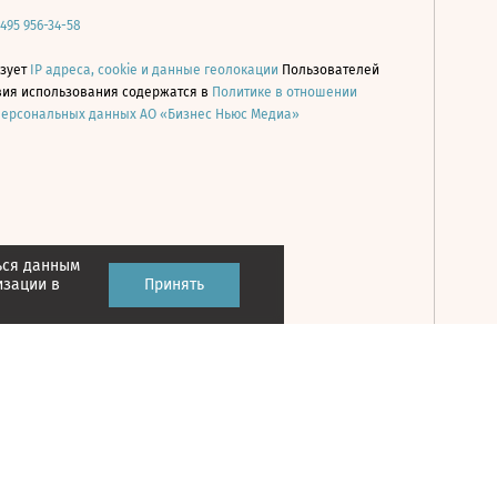
 495 956-34-58
ьзует
IP адреса, cookie и данные геолокации
Пользователей
овия использования содержатся в
Политике в отношении
персональных данных АО «Бизнес Ньюс Медиа»
ься данным
Принять
изации в