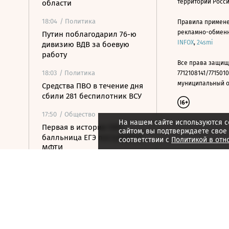
территории Росс
области
18:04
/ Политика
Правила примене
рекламно-обменно
Путин поблагодарил 76-ю
INFOX
,
24smi
дивизию ВДВ за боевую
работу
Все права защищ
18:03
/ Политика
7712108141/7715010
муниципальный окр
Средства ПВО в течение дня
сбили 281 беспилотник ВСУ
17:50
/ Общество
На нашем сайте используются c
Первая в истории 500-
сайтом, вы подтверждаете свое
балльница ЕГЭ поступила в
соответствии с
Политикой в отн
МФТИ
17:33
/ Политика
Зеленский впервые с
начала конфликта с
Россией посетит Сербию
17:22
/ Бизнес