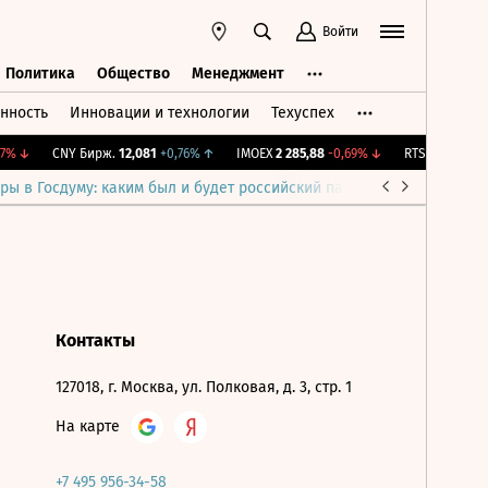
Войти
Политика
Общество
Менеджмент
нность
Инновации и технологии
Техуспех
ть
Политика
Общество
Менеджмент
7%
↓
CNY Бирж.
12,081
+0,76%
↑
IMOEX
2 285,88
-0,69%
↓
RTSI
884,56
-1,
ры в Госдуму: каким был и будет российский парламент
Война н
Контакты
127018, г. Москва, ул. Полковая, д. 3, стр. 1
На карте
+7 495 956-34-58