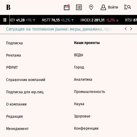
Войти
OKEY
41,28
+1%
↑
MSTT
76,15
+0,2%
↑
IMOEX
2 281,31
-0,2%
↓
RTSI
87
Ситуация на топливном рынке: меры, динамика, прогнозы
Выб
Наши проекты
Подписка
ВЕДЫ
Реклама
Город
РФРИТ
Аналитика
Справочник компаний
Промышленность
Подписка для юр.лиц
Наука
О компании
Здоровье
Редакция
Конференции
Менеджмент