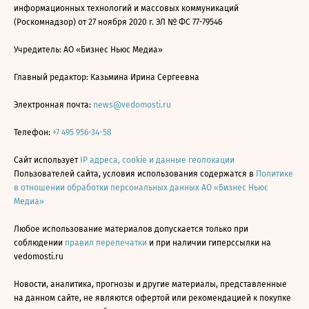
информационных технологий и массовых коммуникаций
(Роскомнадзор) от 27 ноября 2020 г. ЭЛ № ФС 77-79546
Учредитель: АО «Бизнес Ньюс Медиа»
Главный редактор: Казьмина Ирина Сергеевна
Электронная почта:
news@vedomosti.ru
Телефон:
+7 495 956-34-58
Сайт использует
IP адреса, cookie и данные геолокации
Пользователей сайта, условия использования содержатся в
Политике
в отношении обработки персональных данных АО «Бизнес Ньюс
Медиа»
Любое использование материалов допускается только при
соблюдении
правил перепечатки
и при наличии гиперссылки на
vedomosti.ru
Новости, аналитика, прогнозы и другие материалы, представленные
на данном сайте, не являются офертой или рекомендацией к покупке