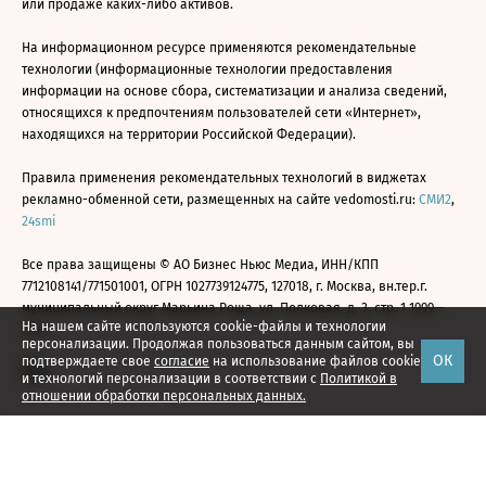
или продаже каких-либо активов.
На информационном ресурсе применяются рекомендательные
технологии (информационные технологии предоставления
информации на основе сбора, систематизации и анализа сведений,
относящихся к предпочтениям пользователей сети «Интернет»,
находящихся на территории Российской Федерации).
Правила применения рекомендательных технологий в виджетах
рекламно-обменной сети, размещенных на сайте vedomosti.ru:
СМИ2
,
24smi
Все права защищены © АО Бизнес Ньюс Медиа, ИНН/КПП
7712108141/771501001, ОГРН 1027739124775, 127018, г. Москва, вн.тер.г.
муниципальный округ Марьина Роща, ул. Полковая, д. 3, стр. 1 1999—
На нашем сайте используются cookie-файлы и технологии
2026
персонализации. Продолжая пользоваться данным сайтом, вы
ОК
подтверждаете свое
согласие
на использование файлов cookie
и технологий персонализации в соответствии с
Политикой в
отношении обработки персональных данных.