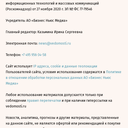
информационных технологий и массовых коммуникаций
(Роскомнадзор) от 27 ноября 2020 г. ЭЛ № ФС 77-79546
Учредитель: АО «Бизнес Ньюс Медиа»
Главный редактор: Казьмина Ирина Сергеевна
Электронная почта:
news@vedomosti.ru
Телефон:
+7 495 956-34-58
Сайт использует
IP адреса, cookie и данные геолокации
Пользователей сайта, условия использования содержатся в
Политике
в отношении обработки персональных данных АО «Бизнес Ньюс
Медиа»
Любое использование материалов допускается только при
соблюдении
правил перепечатки
и при наличии гиперссылки на
vedomosti.ru
Новости, аналитика, прогнозы и другие материалы, представленные
на данном сайте, не являются офертой или рекомендацией к покупке