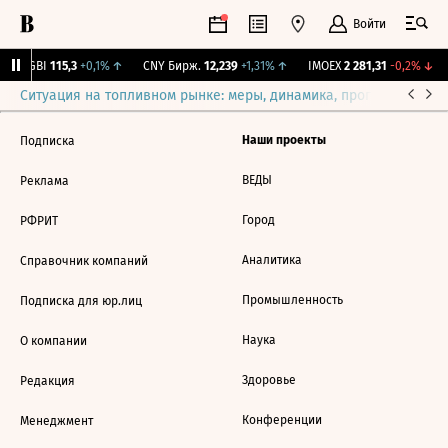
Войти
RGBI
115,3
+0,1%
↑
CNY Бирж.
12,239
+1,31%
↑
IMOEX
2 281,31
-0,2%
↓
Ситуация на топливном рынке: меры, динамика, прогнозы
Выб
Наши проекты
Подписка
ВЕДЫ
Реклама
Город
РФРИТ
Аналитика
Справочник компаний
Промышленность
Подписка для юр.лиц
Наука
О компании
Здоровье
Редакция
Конференции
Менеджмент