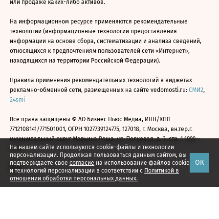
или продаже каких-либо активов.
На информационном ресурсе применяются рекомендательные
технологии (информационные технологии предоставления
информации на основе сбора, систематизации и анализа сведений,
относящихся к предпочтениям пользователей сети «Интернет»,
находящихся на территории Российской Федерации).
Правила применения рекомендательных технологий в виджетах
рекламно-обменной сети, размещенных на сайте vedomosti.ru:
СМИ2
,
24smi
Все права защищены © АО Бизнес Ньюс Медиа, ИНН/КПП
7712108141/771501001, ОГРН 1027739124775, 127018, г. Москва, вн.тер.г.
муниципальный округ Марьина Роща, ул. Полковая, д. 3, стр. 1 1999—
На нашем сайте используются cookie-файлы и технологии
2026
персонализации. Продолжая пользоваться данным сайтом, вы
ОК
подтверждаете свое
согласие
на использование файлов cookie
и технологий персонализации в соответствии с
Политикой в
отношении обработки персональных данных.