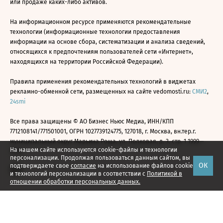
или продаже каких-либо активов.
На информационном ресурсе применяются рекомендательные
технологии (информационные технологии предоставления
информации на основе сбора, систематизации и анализа сведений,
относящихся к предпочтениям пользователей сети «Интернет»,
находящихся на территории Российской Федерации).
Правила применения рекомендательных технологий в виджетах
рекламно-обменной сети, размещенных на сайте vedomosti.ru:
СМИ2
,
24smi
Все права защищены © АО Бизнес Ньюс Медиа, ИНН/КПП
7712108141/771501001, ОГРН 1027739124775, 127018, г. Москва, вн.тер.г.
муниципальный округ Марьина Роща, ул. Полковая, д. 3, стр. 1 1999—
На нашем сайте используются cookie-файлы и технологии
2026
персонализации. Продолжая пользоваться данным сайтом, вы
ОК
подтверждаете свое
согласие
на использование файлов cookie
и технологий персонализации в соответствии с
Политикой в
отношении обработки персональных данных.