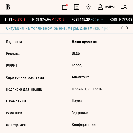
Войти
 281,31
-0,2%
↓
RTSI
874,64
-1,12%
↓
RGBI
115,29
+0,1%
↑
RGBITR
777,08
Ситуация на топливном рынке: меры, динамика, прогнозы
Выб
Наши проекты
Подписка
ВЕДЫ
Реклама
Город
РФРИТ
Аналитика
Справочник компаний
Промышленность
Подписка для юр.лиц
Наука
О компании
Здоровье
Редакция
Конференции
Менеджмент