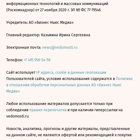
информационных технологий и массовых коммуникаций
(Роскомнадзор) от 27 ноября 2020 г. ЭЛ № ФС 77-79546
Учредитель: АО «Бизнес Ньюс Медиа»
Главный редактор: Казьмина Ирина Сергеевна
Электронная почта:
news@vedomosti.ru
Телефон:
+7 495 956-34-58
Сайт использует
IP адреса, cookie и данные геолокации
Пользователей сайта, условия использования содержатся в
Политике
в отношении обработки персональных данных АО «Бизнес Ньюс
Медиа»
Любое использование материалов допускается только при
соблюдении
правил перепечатки
и при наличии гиперссылки на
vedomosti.ru
Новости, аналитика, прогнозы и другие материалы, представленные
на данном сайте, не являются офертой или рекомендацией к покупке