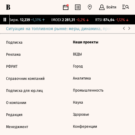
Войти
CNY Бирж.
12,239
+1,31%
↑
IMOEX
2 281,31
-0,2%
↓
RTSI
874,64
-1,12%
↓
Ситуация на топливном рынке: меры, динамика, прогнозы
Выб
Наши проекты
Подписка
ВЕДЫ
Реклама
Город
РФРИТ
Аналитика
Справочник компаний
Промышленность
Подписка для юр.лиц
Наука
О компании
Здоровье
Редакция
Конференции
Менеджмент