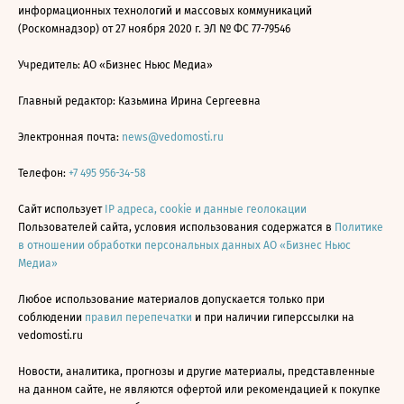
информационных технологий и массовых коммуникаций
(Роскомнадзор) от 27 ноября 2020 г. ЭЛ № ФС 77-79546
Учредитель: АО «Бизнес Ньюс Медиа»
Главный редактор: Казьмина Ирина Сергеевна
Электронная почта:
news@vedomosti.ru
Телефон:
+7 495 956-34-58
Сайт использует
IP адреса, cookie и данные геолокации
Пользователей сайта, условия использования содержатся в
Политике
в отношении обработки персональных данных АО «Бизнес Ньюс
Медиа»
Любое использование материалов допускается только при
соблюдении
правил перепечатки
и при наличии гиперссылки на
vedomosti.ru
Новости, аналитика, прогнозы и другие материалы, представленные
на данном сайте, не являются офертой или рекомендацией к покупке