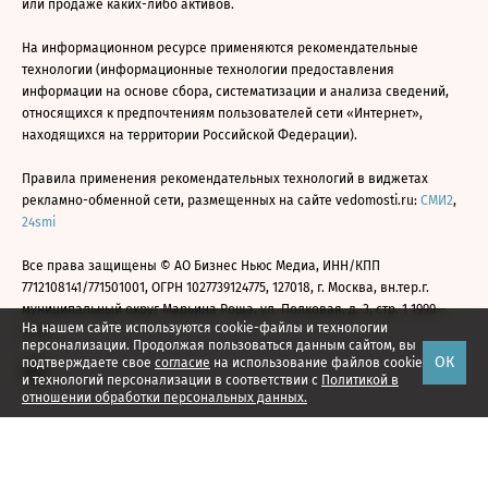
или продаже каких-либо активов.
На информационном ресурсе применяются рекомендательные
технологии (информационные технологии предоставления
информации на основе сбора, систематизации и анализа сведений,
относящихся к предпочтениям пользователей сети «Интернет»,
находящихся на территории Российской Федерации).
Правила применения рекомендательных технологий в виджетах
рекламно-обменной сети, размещенных на сайте vedomosti.ru:
СМИ2
,
24smi
Все права защищены © АО Бизнес Ньюс Медиа, ИНН/КПП
7712108141/771501001, ОГРН 1027739124775, 127018, г. Москва, вн.тер.г.
муниципальный округ Марьина Роща, ул. Полковая, д. 3, стр. 1 1999—
На нашем сайте используются cookie-файлы и технологии
2026
персонализации. Продолжая пользоваться данным сайтом, вы
ОК
подтверждаете свое
согласие
на использование файлов cookie
и технологий персонализации в соответствии с
Политикой в
отношении обработки персональных данных.