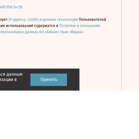
 495 956-34-58
ьзует
IP адреса, cookie и данные геолокации
Пользователей
овия использования содержатся в
Политике в отношении
персональных данных АО «Бизнес Ньюс Медиа»
ься данным
Принять
изации в