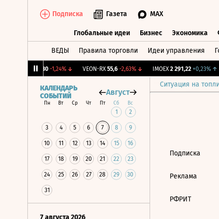
Подписка
Газета
MAX
Глобальные идеи
Бизнес
Экономика
ВЕДЫ
Правила торговли
Идеи управления
Г
Глобальные идеи
Бизнес
Экономик
0%
BRZL
1 430
-1,24%
↓
VEON-RX
55,6
-2,63%
↓
IMOEX
2 291,22
+0,23%
↑
Ситуация на топл
КАЛЕНДАРЬ
Август
СОБЫТИЙ
Пн
Вт
Ср
Чт
Пт
Сб
Вс
1
2
3
4
5
6
7
8
9
10
11
12
13
14
15
16
Подписка
17
18
19
20
21
22
23
24
25
26
27
28
29
30
Реклама
31
РФРИТ
7 августа 2026