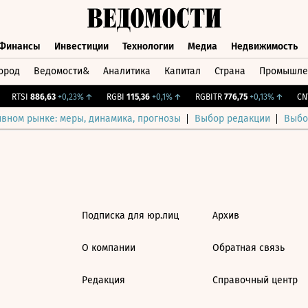
Финансы
Инвестиции
Технологии
Медиа
Недвижимость
ород
Ведомости&
Аналитика
Капитал
Страна
Промышле
а
Финансы
Инвестиции
Технологии
Медиа
Недвижимос
RTSI
886,63
+0,23%
↑
RGBI
115,36
+0,1%
↑
RGBITR
776,75
+0,13%
↑
CNY
ивном рынке: меры, динамика, прогнозы
Выбор редакции
Выбо
Подписка для юр.лиц
Архив
О компании
Обратная связь
Редакция
Справочный центр