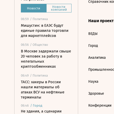
Справочник ко
Новости
Новости
компаний
06:59
/ Политика
Наши проек
Мишустин: в ЕАЭС будут
единые правила торговли
ВЕДЫ
для маркетплейсов
06:56
/ Общество
Город
В Москве задержали свыше
20 человек за работу в
Аналитика
нелегальных
криптообменниках
Промышленнос
06:49
/ Политика
Наука
ТАСС: хакеры в России
нашли материалы об
атаках ВСУ на нефтяные
Здоровье
терминалы
Конференции
06:46
/
Город
Не здания, а сценарии