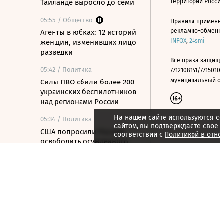
Таиланде выросло до семи
территории Росс
05:55
/ Общество
Правила примене
рекламно-обменно
Агенты в юбках: 12 историй
INFOX
,
24smi
женщин, изменивших лицо
разведки
Все права защищ
05:42
/ Политика
7712108141/7715010
муниципальный окр
Силы ПВО сбили более 200
украинских беспилотников
над регионами России
На нашем сайте используются c
05:34
/ Политика
сайтом, вы подтверждаете свое
США попросили Россию
соответствии с
Политикой в отн
освободить осужденного
американца Гилмана
05:14
/
Как потратить
Когда главный конкурент
ресторана — уже не
соседнее кафе, а магазин
04:51
/ Политика