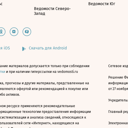
ьс
Ведомости Юг
Ведомости Северо-
Запад
я iOS
Скачать для Android
ание материалов допускается только при соблюдении
Сетевое изд
атки
и при наличии гиперссылки на vedomosti.ru
Решение Фе
ка, прогнозы и другие материалы, представленные на
информацио
 являются офертой или рекомендацией к покупке или
от 27 ноября
ибо активов.
Учредитель
ном ресурсе применяются рекомендательные
ормационные технологии предоставления информации
Главный ре
 систематизации и анализа сведений, относящихся к
ользователей сети «Интернет», находящихся на
Электронна