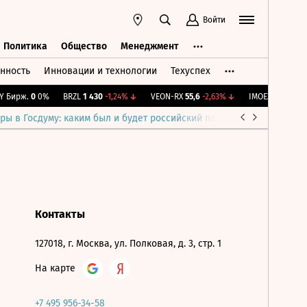
Войти
Политика
Общество
Менеджмент
нность
Инновации и технологии
Техуспех
ть
Политика
Общество
Менеджмент
 Бирж.
0
0%
BRZL
1 430
-1,24%
↓
VEON-RX
55,6
-2,63%
↓
IMOEX
2 291,22
+
ры в Госдуму: каким был и будет российский парламент
Война н
Контакты
127018, г. Москва, ул. Полковая, д. 3, стр. 1
На карте
+7 495 956-34-58