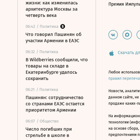
жизни: как изменилась
Премия Импул
архитектура Москвы за
четверть века
06:42
/ Политика
Что говорил Пашинян об
участии Армении в ЕАЭС
06:32
/ Политика
Скачать дл
В Wildberries сообщили, что
товары на складе в
Екатеринбурге удалось
Любое использов
сохранить
правил перепеч
06:21
/ Политика
Новости, аналити
Пашинян: сотрудничество
данном сайте, не
со странами ЕАЭС остается
продаже каких-л
приоритетом Армении
На информацион
06:07
/ Общество
технологии (инф
Число погибших при
на основе сбора,
стрельбе в школе в
предпочтениям п