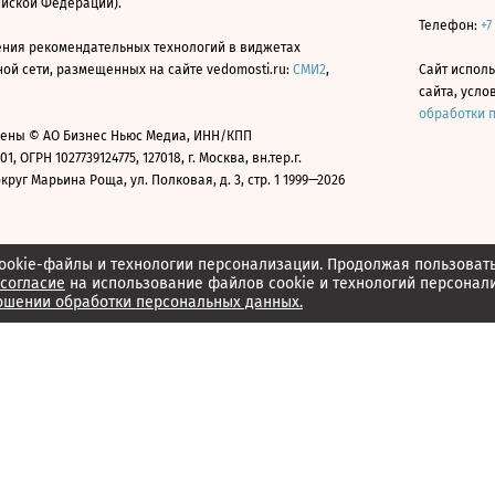
ийской Федерации).
Телефон:
+7
ния рекомендательных технологий в виджетах
й сети, размещенных на сайте vedomosti.ru:
СМИ2
,
Сайт испол
сайта, усл
обработки 
ены © АО Бизнес Ньюс Медиа, ИНН/КПП
01, ОГРН 1027739124775, 127018, г. Москва, вн.тер.г.
уг Марьина Роща, ул. Полковая, д. 3, стр. 1 1999—2026
ookie-файлы и технологии персонализации. Продолжая пользоват
согласие
на использование файлов cookie и технологий персонал
ошении обработки персональных данных.