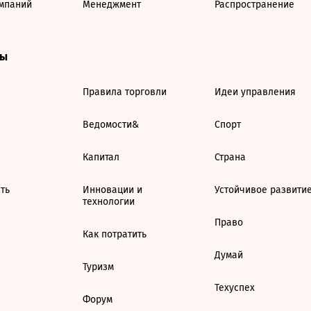
мпаний
Менеджмент
Распространение
ты
Правила торговли
Идеи управления
Ведомости&
Спорт
Капитал
Страна
ть
Инновации и
Устойчивое развити
технологии
Право
Как потратить
Думай
Туризм
Техуспех
Форум