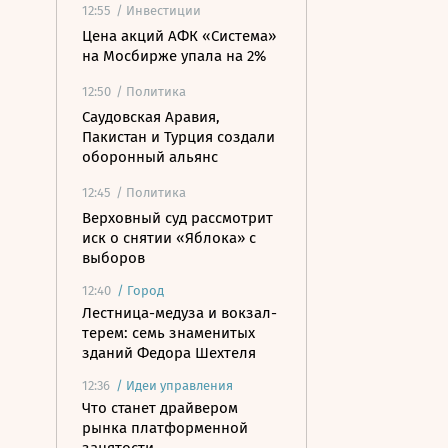
12:55
/ Инвестиции
Цена акций АФК «Система»
на Мосбирже упала на 2%
12:50
/ Политика
Саудовская Аравия,
Пакистан и Турция создали
оборонный альянс
12:45
/ Политика
Верховный суд рассмотрит
иск о снятии «Яблока» с
выборов
12:40
/
Город
Лестница-медуза и вокзал-
терем: семь знаменитых
зданий Федора Шехтеля
12:36
/
Идеи управления
Что станет драйвером
рынка платформенной