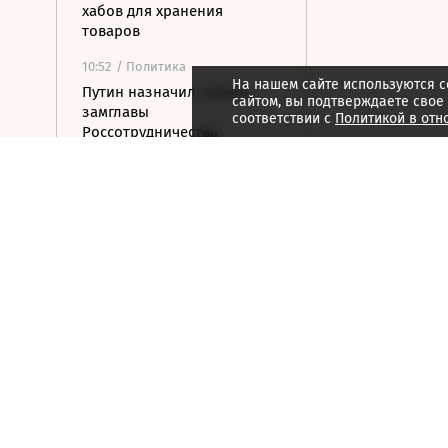
хабов для хранения
товаров
10:52
/ Политика
На нашем сайте используются c
Путин назначил нового
сайтом, вы подтверждаете свое
замглавы
соответствии с
Политикой в отн
Россотрудничества
10:48
/
Страна
Белгородская область
выплатила 50 млн рублей
за поврежденные при
атаках машины
10:36
/ Политика
Путин обсудил с Совбезом
защиту инфраструктуры от
террористических атак ВСУ
10:22
/ Политика
В Верховный суд поступил
иск о снятии «Яблока» с