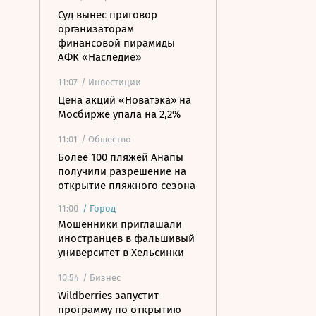
Суд вынес приговор
организаторам
финансовой пирамиды
АФК «Наследие»
11:07
/ Инвестиции
Цена акций «Новатэка» на
Мосбирже упала на 2,2%
11:01
/ Общество
Более 100 пляжей Анапы
получили разрешение на
открытие пляжного сезона
11:00
/
Город
Мошенники приглашали
иностранцев в фальшивый
университет в Хельсинки
10:54
/ Бизнес
Wildberries запустит
программу по открытию