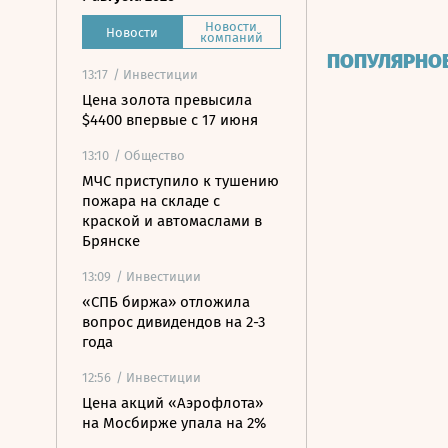
Новости
Новости
компаний
ПОПУЛЯРНО
13:17
/ Инвестиции
Цена золота превысила
$4400 впервые с 17 июня
13:10
/ Общество
МЧС приступило к тушению
пожара на складе с
краской и автомаслами в
Брянске
13:09
/ Инвестиции
«СПБ биржа» отложила
вопрос дивидендов на 2-3
года
12:56
/ Инвестиции
Цена акций «Аэрофлота»
на Мосбирже упала на 2%