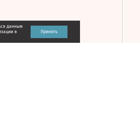
ься данным
Принять
изации в