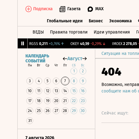
Подписка
Газета
MAX
Глобальные идеи
Бизнес
Экономика
ВЕДЫ
Правила торговли
Идеи управления
Г
Глобальные идеи
Бизнес
Экономик
+0,82%
↑
RGSS
0,211
+0,76%
↑
OKEY
40,59
-0,29%
↓
IMOEX
2 278,05
-0,
Ситуация на топл
КАЛЕНДАРЬ
Август
СОБЫТИЙ
Пн
Вт
Ср
Чт
Пт
Сб
Вс
404
1
2
3
4
5
6
7
8
9
Возможно, неправ
сообщите нам об
10
11
12
13
14
15
16
17
18
19
20
21
22
23
24
25
26
27
28
29
30
Сейчас ищут:
31
7 августа 2026