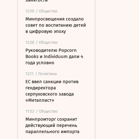
занятости
12:30
/ Общество
Минпросвещения создало
совет по воспитанию детей
в цифровую эпоху
12:28
/ Общество
Руководителю Popcorn
Books и Individuum дали 4
года условно
12:11
/ Политика
ЕС ввел санкции против
гендиректора
серпуховского завода
«Металлист»
11:52
/ Общество
Минпромторг сохранит
действующий перечень
параллельного импорта