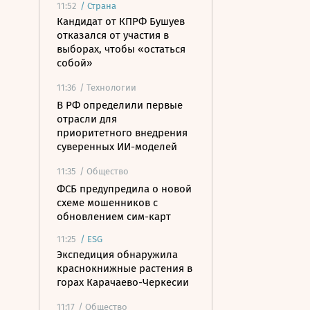
11:52
/
Страна
Кандидат от КПРФ Бушуев
отказался от участия в
выборах, чтобы «остаться
собой»
11:36
/ Технологии
В РФ определили первые
отрасли для
приоритетного внедрения
суверенных ИИ-моделей
11:35
/ Общество
ФСБ предупредила о новой
схеме мошенников с
обновлением сим-карт
11:25
/
ESG
Экспедиция обнаружила
краснокнижные растения в
горах Карачаево-Черкесии
11:17
/ Общество