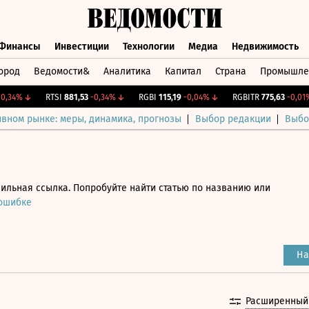
Финансы
Инвестиции
Технологии
Медиа
Недвижимость
ород
Ведомости&
Аналитика
Капитал
Страна
Промышле
а
Финансы
Инвестиции
Технологии
Медиа
Недвижимос
34%
↓
RTSI
881,53
-0,34%
↓
RGBI
115,19
-0,04%
↓
RGBITR
775,63
-0,01%
↓
ивном рынке: меры, динамика, прогнозы
Выбор редакции
Выбо
ильная ссылка. Попробуйте найти статью по названию или
 ошибке
На
Расширенный