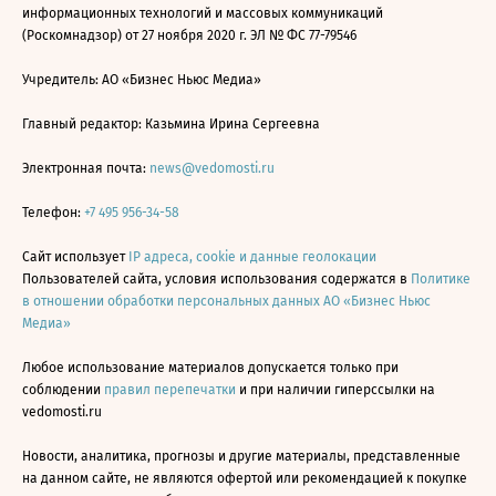
информационных технологий и массовых коммуникаций
(Роскомнадзор) от 27 ноября 2020 г. ЭЛ № ФС 77-79546
Учредитель: АО «Бизнес Ньюс Медиа»
Главный редактор: Казьмина Ирина Сергеевна
Электронная почта:
news@vedomosti.ru
Телефон:
+7 495 956-34-58
Сайт использует
IP адреса, cookie и данные геолокации
Пользователей сайта, условия использования содержатся в
Политике
в отношении обработки персональных данных АО «Бизнес Ньюс
Медиа»
Любое использование материалов допускается только при
соблюдении
правил перепечатки
и при наличии гиперссылки на
vedomosti.ru
Новости, аналитика, прогнозы и другие материалы, представленные
на данном сайте, не являются офертой или рекомендацией к покупке