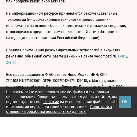
или продаже каких-либо активов.
На информационном ресурсе применяются рекомендательные
технологии (информационные технологии предоставления
информации на основе сбора, систематизации и анализа сведений,
относящихся к предпочтениям пользователей сети «Интернет»,
находящихся на территории Российской Федерации).
Правила применения рекомендательных технологий в виджетах
рекламно-обменной сети, размещенных на сайте vedomosti.ru:
СМИ2
,
24smi
Все права защищены © АО Бизнес Ньюс Медиа, ИНН/КПП
7712108141/771501001, ОГРН 1027739124775, 127018, г. Москва, вн.тер.г.
муниципальный округ Марьина Роща, ул. Полковая, д. 3, стр. 1 1999—
На нашем сайте используются cookie-файлы и технологии
2026
персонализации. Продолжая пользоваться данным сайтом, вы
ОК
подтверждаете свое
согласие
на использование файлов cookie
и технологий персонализации в соответствии с
Политикой в
отношении обработки персональных данных.