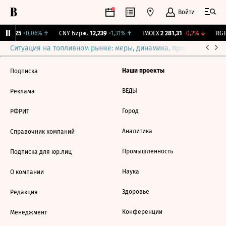
Войти
I
115,25
+0,06%
↑
CNY Бирж.
12,239
+1,31%
↑
IMOEX
2 281,31
-0,2%
↓
RGB
Ситуация на топливном рынке: меры, динамика, прогнозы
Выб
Наши проекты
Подписка
ВЕДЫ
Реклама
Город
РФРИТ
Аналитика
Справочник компаний
Промышленность
Подписка для юр.лиц
Наука
О компании
Здоровье
Редакция
Конференции
Менеджмент