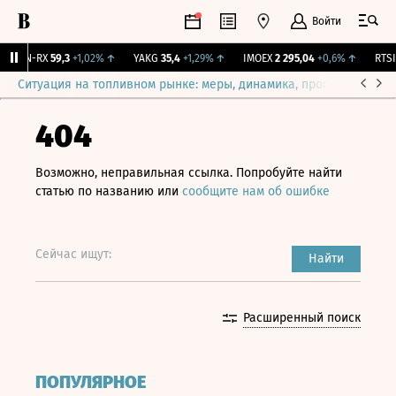
Войти
VEON-RX
59,3
+1,02%
↑
YAKG
35,4
+1,29%
↑
IMOEX
2 295,04
+0,6%
↑
RTSI
8
Ситуация на топливном рынке: меры, динамика, прогнозы
Выб
404
Возможно, неправильная ссылка. Попробуйте найти
статью по названию или
сообщите нам об ошибке
Сейчас ищут:
Найти
Расширенный поиск
ПОПУЛЯРНОЕ