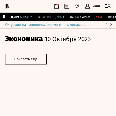
Войти
RGSS
0,209
+2,05%
↑
BISVP
9,6
+0,21%
↑
IMOEX
2 281,31
-0,2%
↓
RTSI
87
Ситуация на топливном рынке: меры, динамика, прогнозы
Выб
Экономика
10 Октября 2023
Показать еще