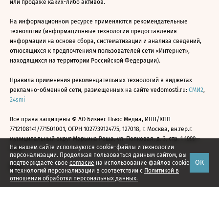
или продаже каких-либо активов.
На информационном ресурсе применяются рекомендательные
технологии (информационные технологии предоставления
информации на основе сбора, систематизации и анализа сведений,
относящихся к предпочтениям пользователей сети «Интернет»,
находящихся на территории Российской Федерации).
Правила применения рекомендательных технологий в виджетах
рекламно-обменной сети, размещенных на сайте vedomosti.ru:
СМИ2
,
24smi
Все права защищены © АО Бизнес Ньюс Медиа, ИНН/КПП
7712108141/771501001, ОГРН 1027739124775, 127018, г. Москва, вн.тер.г.
муниципальный округ Марьина Роща, ул. Полковая, д. 3, стр. 1 1999—
На нашем сайте используются cookie-файлы и технологии
2026
персонализации. Продолжая пользоваться данным сайтом, вы
ОК
подтверждаете свое
согласие
на использование файлов cookie
и технологий персонализации в соответствии с
Политикой в
отношении обработки персональных данных.