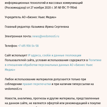
информационных технологий и массовых коммуникаций
(Роскомнадзор) от 27 ноября 2020 г. ЭЛ № ФС 77-79546
Учредитель: АО «Бизнес Ньюс Медиа»
Главный редактор: Казьмина Ирина Сергеевна
Электронная почта:
news@vedomosti.ru
Телефон:
+7 495 956-34-58
Сайт использует
IP адреса, cookie и данные геолокации
Пользователей сайта, условия использования содержатся в
Политике
в отношении обработки персональных данных АО «Бизнес Ньюс
Медиа»
Любое использование материалов допускается только при
соблюдении
правил перепечатки
и при наличии гиперссылки на
vedomosti.ru
Новости, аналитика, прогнозы и другие материалы, представленные
на данном сайте, не являются офертой или рекомендацией к покупке