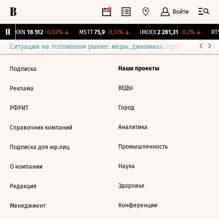
Войти
AKRN
18 512
-0,02%
↓
MSTT
75,9
-0,13%
↓
IMOEX
2 281,31
-0,2%
↓
RTS
Ситуация на топливном рынке: меры, динамика, прогнозы
Выб
Наши проекты
Подписка
ВЕДЫ
Реклама
Город
РФРИТ
Аналитика
Справочник компаний
Промышленность
Подписка для юр.лиц
Наука
О компании
Здоровье
Редакция
Конференции
Менеджмент