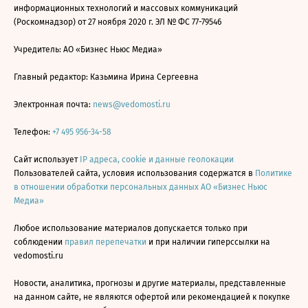
информационных технологий и массовых коммуникаций
(Роскомнадзор) от 27 ноября 2020 г. ЭЛ № ФС 77-79546
Учредитель: АО «Бизнес Ньюс Медиа»
Главный редактор: Казьмина Ирина Сергеевна
Электронная почта:
news@vedomosti.ru
Телефон:
+7 495 956-34-58
Сайт использует
IP адреса, cookie и данные геолокации
Пользователей сайта, условия использования содержатся в
Политике
в отношении обработки персональных данных АО «Бизнес Ньюс
Медиа»
Любое использование материалов допускается только при
соблюдении
правил перепечатки
и при наличии гиперссылки на
vedomosti.ru
Новости, аналитика, прогнозы и другие материалы, представленные
на данном сайте, не являются офертой или рекомендацией к покупке