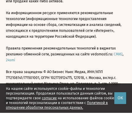
или продаже каких-либо активов.
На информационном ресурсе применяются рекомендательные
технологии (информационные технологии предоставления
информации на основе сбора, систематизации и анализа сведений,
относящихся к предпочтениям пользователей сети «Интернет»,
находящихся на территории Российской Федерации).
Правила применения рекомендательных технологий в виджетах
рекламно-обменной сети, размещенных на сайте vedomosti.ru:
СМИ2
,
24smi
Все права защищены © АО Бизнес Ньюс Медиа, ИНН/КПП
7712108141/771501001, ОГРН 1027739124775, 127018, г. Москва, вн.тер.г.
муниципальный округ Марьина Роща, ул. Полковая, д. 3, стр. 1 1999—
На нашем сайте используются cookie-файлы и технологии
2026
персонализации. Продолжая пользоваться данным сайтом, вы
ОК
подтверждаете свое
согласие
на использование файлов cookie
и технологий персонализации в соответствии с
Политикой в
отношении обработки персональных данных.