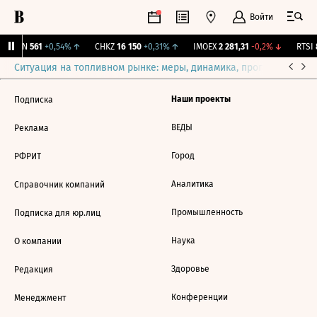
Войти
AVAN
561
+0,54%
↑
CHKZ
16 150
+0,31%
↑
IMOEX
2 281,31
-0,2%
↓
RTSI
8
Ситуация на топливном рынке: меры, динамика, прогнозы
Выб
Наши проекты
Подписка
ВЕДЫ
Реклама
Город
РФРИТ
Аналитика
Справочник компаний
Промышленность
Подписка для юр.лиц
Наука
О компании
Здоровье
Редакция
Конференции
Менеджмент