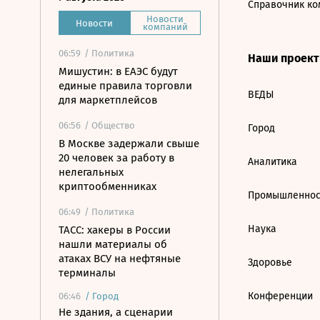
Справочник ко
Новости
Новости
компаний
06:59
/ Политика
Наши проек
Мишустин: в ЕАЭС будут
единые правила торговли
ВЕДЫ
для маркетплейсов
06:56
/ Общество
Город
В Москве задержали свыше
20 человек за работу в
Аналитика
нелегальных
криптообменниках
Промышленнос
06:49
/ Политика
Наука
ТАСС: хакеры в России
нашли материалы об
атаках ВСУ на нефтяные
Здоровье
терминалы
Конференции
06:46
/
Город
Не здания, а сценарии