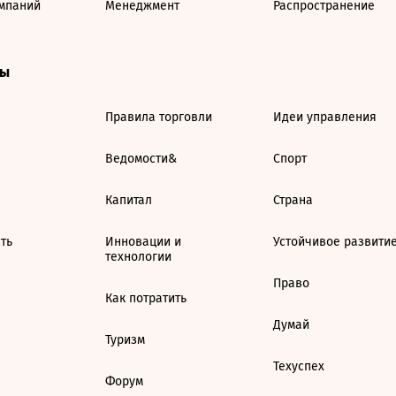
мпаний
Менеджмент
Распространение
ты
Правила торговли
Идеи управления
Ведомости&
Спорт
Капитал
Страна
ть
Инновации и
Устойчивое развити
технологии
Право
Как потратить
Думай
Туризм
Техуспех
Форум