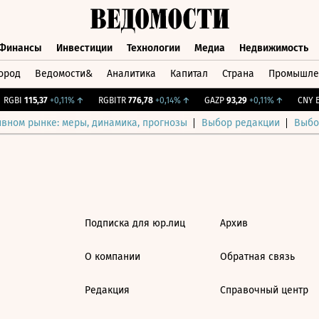
Финансы
Инвестиции
Технологии
Медиа
Недвижимость
ород
Ведомости&
Аналитика
Капитал
Страна
Промышле
а
Финансы
Инвестиции
Технологии
Медиа
Недвижимос
RGBI
115,37
+0,11%
↑
RGBITR
776,78
+0,14%
↑
GAZP
93,29
+0,11%
↑
CNY Б
ивном рынке: меры, динамика, прогнозы
Выбор редакции
Выбо
Подписка для юр.лиц
Архив
О компании
Обратная связь
Редакция
Справочный центр