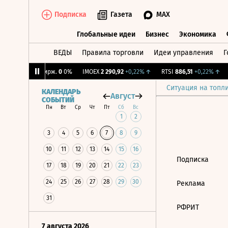
Подписка
Газета
MAX
Глобальные идеи
Бизнес
Экономика
ВЕДЫ
Правила торговли
Идеи управления
Г
Глобальные идеи
Бизнес
Экономик
11%
↑
CNY Бирж.
0
0%
IMOEX
2 290,92
+0,22%
↑
RTSI
886,51
+0,22%
↑
Ситуация на топл
КАЛЕНДАРЬ
Август
СОБЫТИЙ
Пн
Вт
Ср
Чт
Пт
Сб
Вс
1
2
3
4
5
6
7
8
9
10
11
12
13
14
15
16
Подписка
17
18
19
20
21
22
23
24
25
26
27
28
29
30
Реклама
31
РФРИТ
7 августа 2026