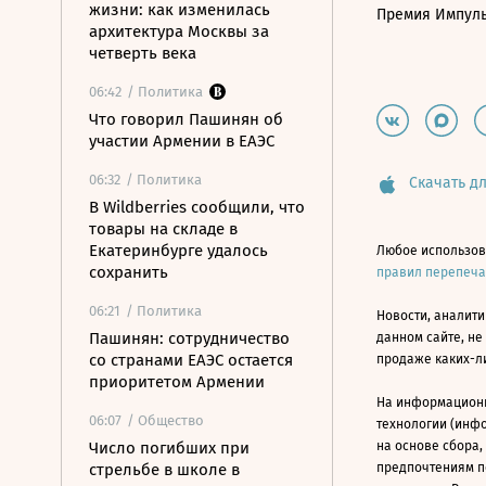
жизни: как изменилась
Премия Импул
архитектура Москвы за
четверть века
06:42
/ Политика
Что говорил Пашинян об
участии Армении в ЕАЭС
06:32
/ Политика
Скачать дл
В Wildberries сообщили, что
товары на складе в
Екатеринбурге удалось
Любое использов
сохранить
правил перепеч
06:21
/ Политика
Новости, аналити
Пашинян: сотрудничество
данном сайте, не
со странами ЕАЭС остается
продаже каких-л
приоритетом Армении
На информацион
06:07
/ Общество
технологии (инф
Число погибших при
на основе сбора,
стрельбе в школе в
предпочтениям п