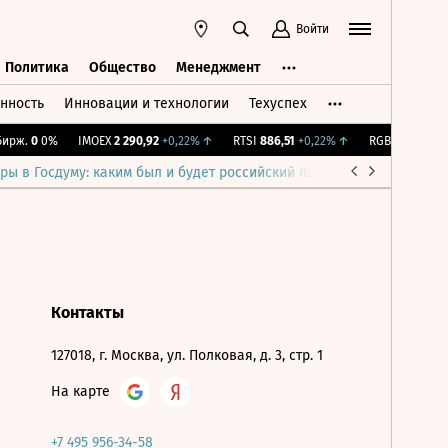
Войти
Политика
Общество
Менеджмент
нность
Инновации и технологии
Техуспех
ть
Политика
Общество
Менеджмент
ирж.
0
0%
IMOEX
2 290,92
+0,22%
↑
RTSI
886,51
+0,22%
↑
RGBI
115,37
+0,
ры в Госдуму: каким был и будет российский парламент
Война н
Контакты
127018, г. Москва, ул. Полковая, д. 3, стр. 1
На карте
+7 495 956-34-58