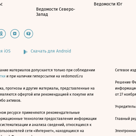
ьс
Ведомости Юг
Ведомости Северо-
Запад
я iOS
Скачать для Android
ание материалов допускается только при соблюдении
Сетевое изд
атки
и при наличии гиперссылки на vedomosti.ru
Решение Фе
ка, прогнозы и другие материалы, представленные на
информацио
 являются офертой или рекомендацией к покупке или
от 27 ноября
ибо активов.
Учредитель
ном ресурсе применяются рекомендательные
ормационные технологии предоставления информации
Главный ре
 систематизации и анализа сведений, относящихся к
ользователей сети «Интернет», находящихся на
Электронна