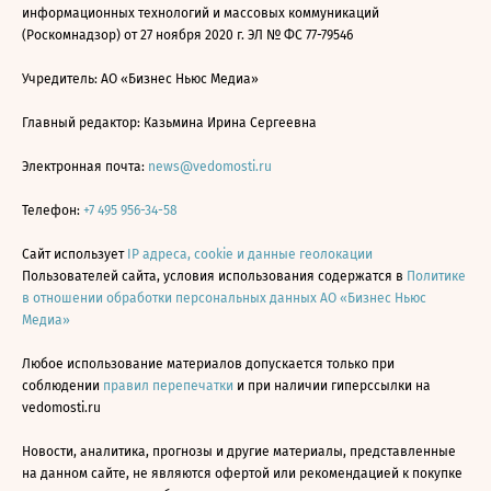
информационных технологий и массовых коммуникаций
(Роскомнадзор) от 27 ноября 2020 г. ЭЛ № ФС 77-79546
Учредитель: АО «Бизнес Ньюс Медиа»
Главный редактор: Казьмина Ирина Сергеевна
Электронная почта:
news@vedomosti.ru
Телефон:
+7 495 956-34-58
Сайт использует
IP адреса, cookie и данные геолокации
Пользователей сайта, условия использования содержатся в
Политике
в отношении обработки персональных данных АО «Бизнес Ньюс
Медиа»
Любое использование материалов допускается только при
соблюдении
правил перепечатки
и при наличии гиперссылки на
vedomosti.ru
Новости, аналитика, прогнозы и другие материалы, представленные
на данном сайте, не являются офертой или рекомендацией к покупке