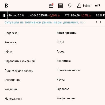
Войти
CNY Бирж.
0
0%
IMOEX
2 285,88
-0,69%
↓
RTSI
884,56
-1,27%
↓
RGBI
11
Ситуация на топливном рынке: меры, динамика, прогнозы
Выб
Наши проекты
Подписка
ВЕДЫ
Реклама
Город
РФРИТ
Аналитика
Справочник компаний
Промышленность
Подписка для юр.лиц
Наука
О компании
Здоровье
Редакция
Конференции
Менеджмент