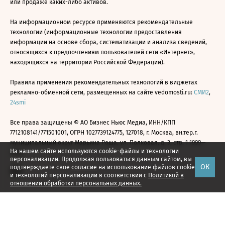
или продаже каких-либо активов.
На информационном ресурсе применяются рекомендательные
технологии (информационные технологии предоставления
информации на основе сбора, систематизации и анализа сведений,
относящихся к предпочтениям пользователей сети «Интернет»,
находящихся на территории Российской Федерации).
Правила применения рекомендательных технологий в виджетах
рекламно-обменной сети, размещенных на сайте vedomosti.ru:
СМИ2
,
24smi
Все права защищены © АО Бизнес Ньюс Медиа, ИНН/КПП
7712108141/771501001, ОГРН 1027739124775, 127018, г. Москва, вн.тер.г.
муниципальный округ Марьина Роща, ул. Полковая, д. 3, стр. 1 1999—
На нашем сайте используются cookie-файлы и технологии
2026
персонализации. Продолжая пользоваться данным сайтом, вы
ОК
подтверждаете свое
согласие
на использование файлов cookie
и технологий персонализации в соответствии с
Политикой в
отношении обработки персональных данных.