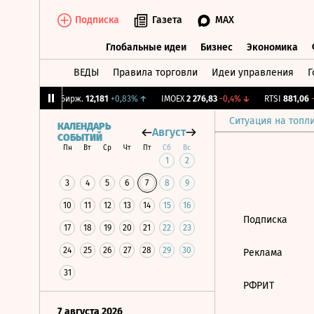
Подписка
Газета
MAX
Глобальные идеи
Бизнес
Экономика
ВЕДЫ
Правила торговли
Идеи управления
Г
Глобальные идеи
Бизнес
Экономик
,04%
↓
CNY Бирж.
12,181
+0,83%
↑
IMOEX
2 276,83
-0,4%
↓
RTSI
881,06
-
Ситуация на топл
КАЛЕНДАРЬ
Август
СОБЫТИЙ
Пн
Вт
Ср
Чт
Пт
Сб
Вс
1
2
3
4
5
6
7
8
9
10
11
12
13
14
15
16
Подписка
17
18
19
20
21
22
23
24
25
26
27
28
29
30
Реклама
31
РФРИТ
7 августа 2026