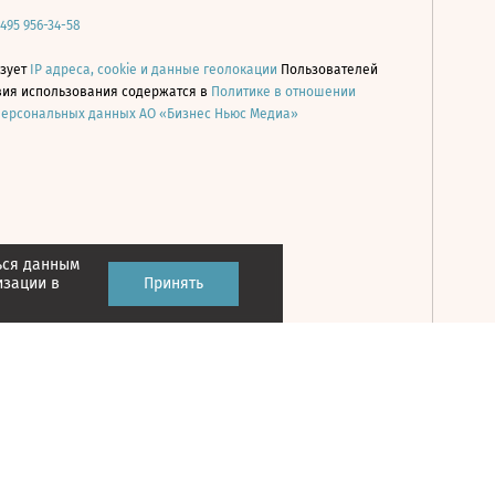
 495 956-34-58
ьзует
IP адреса, cookie и данные геолокации
Пользователей
овия использования содержатся в
Политике в отношении
персональных данных АО «Бизнес Ньюс Медиа»
ься данным
Принять
изации в