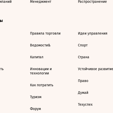
мпаний
Менеджмент
Распространение
ты
Правила торговли
Идеи управления
Ведомости&
Спорт
Капитал
Страна
ть
Инновации и
Устойчивое развити
технологии
Право
Как потратить
Думай
Туризм
Техуспех
Форум