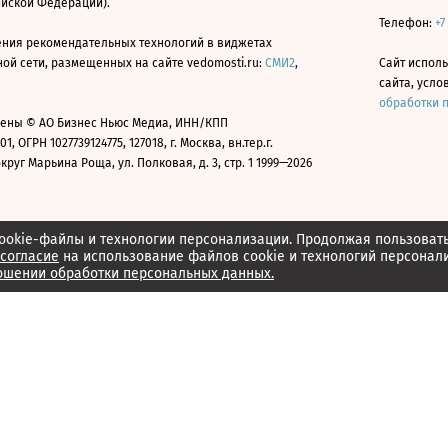
ийской Федерации).
Телефон:
+7
ния рекомендательных технологий в виджетах
й сети, размещенных на сайте vedomosti.ru:
СМИ2
,
Сайт испол
сайта, усл
обработки 
ены © АО Бизнес Ньюс Медиа, ИНН/КПП
01, ОГРН 1027739124775, 127018, г. Москва, вн.тер.г.
уг Марьина Роща, ул. Полковая, д. 3, стр. 1 1999—2026
ookie-файлы и технологии персонализации. Продолжая пользоват
согласие
на использование файлов cookie и технологий персонал
ошении обработки персональных данных.