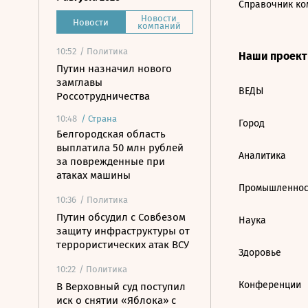
Справочник ко
Новости
Новости
компаний
10:52
/ Политика
Наши проек
Путин назначил нового
замглавы
ВЕДЫ
Россотрудничества
10:48
/
Страна
Город
Белгородская область
выплатила 50 млн рублей
Аналитика
за поврежденные при
атаках машины
Промышленнос
10:36
/ Политика
Путин обсудил с Совбезом
Наука
защиту инфраструктуры от
террористических атак ВСУ
Здоровье
10:22
/ Политика
Конференции
В Верховный суд поступил
иск о снятии «Яблока» с