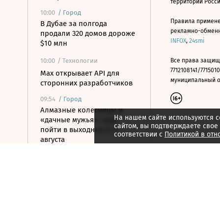
территории Росс
10:00
/
Город
Правила примене
В Дубае за полгода
рекламно-обменно
продали 320 домов дороже
INFOX
,
24smi
$10 млн
10:00
/ Технологии
Все права защищ
7712108141/7715010
Mах открывает API для
муниципальный окр
сторонних разработчиков
09:54
/
Город
Алмазные колесницы и
На нашем сайте используются c
«дачные мужья»: куда
сайтом, вы подтверждаете свое
пойти в выходные 8–9
соответствии с
Политикой в отн
августа
09:49
/ Политика
Армия России установила
контроль над селом
Анискино в Харьковской
области
09:45
/ Политика