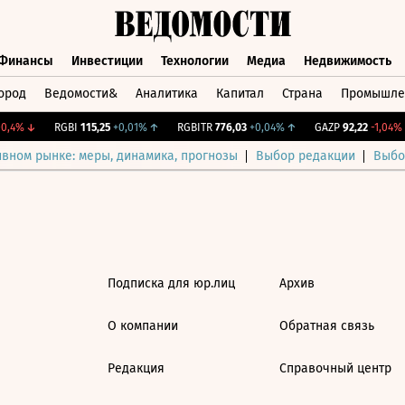
Финансы
Инвестиции
Технологии
Медиа
Недвижимость
ород
Ведомости&
Аналитика
Капитал
Страна
Промышле
а
Финансы
Инвестиции
Технологии
Медиа
Недвижимос
0,4%
↓
RGBI
115,25
+0,01%
↑
RGBITR
776,03
+0,04%
↑
GAZP
92,22
-1,04%
ивном рынке: меры, динамика, прогнозы
Выбор редакции
Выбо
Подписка для юр.лиц
Архив
О компании
Обратная связь
Редакция
Справочный центр