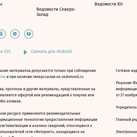
ьс
Ведомости Юг
Ведомости Северо-
Запад
я iOS
Скачать для Android
ание материалов допускается только при соблюдении
Сетевое изд
атки
и при наличии гиперссылки на vedomosti.ru
Решение Фе
ка, прогнозы и другие материалы, представленные на
информацио
 являются офертой или рекомендацией к покупке или
от 27 ноября
ибо активов.
Учредитель
ном ресурсе применяются рекомендательные
ормационные технологии предоставления информации
Главный ре
 систематизации и анализа сведений, относящихся к
ользователей сети «Интернет», находящихся на
Электронна