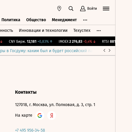
Войти
Политика
Общество
Менеджмент
нность
Инновации и технологии
Техуспех
ть
Политика
Общество
Менеджмент
↓
CNY Бирж.
12,181
+0,83%
↑
IMOEX
2 276,83
-0,4%
↓
RTSI
881,06
-0,4%
ры в Госдуму: каким был и будет российский парламент
Война н
Контакты
127018, г. Москва, ул. Полковая, д. 3, стр. 1
На карте
+7 495 956-34-58