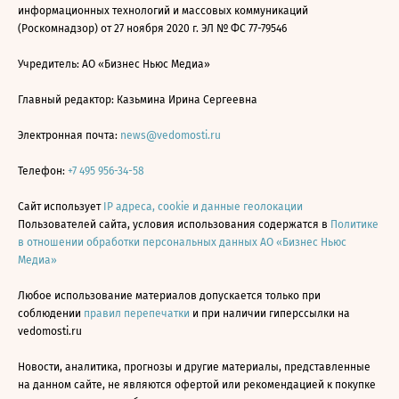
информационных технологий и массовых коммуникаций
(Роскомнадзор) от 27 ноября 2020 г. ЭЛ № ФС 77-79546
Учредитель: АО «Бизнес Ньюс Медиа»
Главный редактор: Казьмина Ирина Сергеевна
Электронная почта:
news@vedomosti.ru
Телефон:
+7 495 956-34-58
Сайт использует
IP адреса, cookie и данные геолокации
Пользователей сайта, условия использования содержатся в
Политике
в отношении обработки персональных данных АО «Бизнес Ньюс
Медиа»
Любое использование материалов допускается только при
соблюдении
правил перепечатки
и при наличии гиперссылки на
vedomosti.ru
Новости, аналитика, прогнозы и другие материалы, представленные
на данном сайте, не являются офертой или рекомендацией к покупке