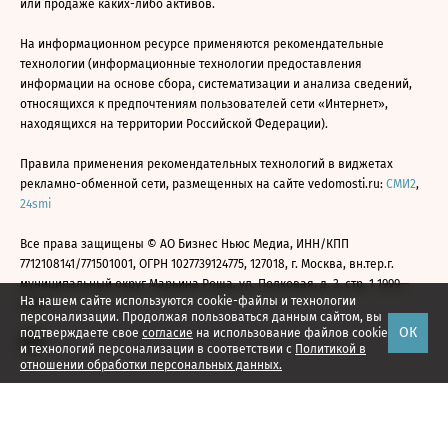
или продаже каких-либо активов.
На информационном ресурсе применяются рекомендательные
технологии (информационные технологии предоставления
информации на основе сбора, систематизации и анализа сведений,
относящихся к предпочтениям пользователей сети «Интернет»,
находящихся на территории Российской Федерации).
Правила применения рекомендательных технологий в виджетах
рекламно-обменной сети, размещенных на сайте vedomosti.ru:
СМИ2
,
24smi
Все права защищены © АО Бизнес Ньюс Медиа, ИНН/КПП
7712108141/771501001, ОГРН 1027739124775, 127018, г. Москва, вн.тер.г.
муниципальный округ Марьина Роща, ул. Полковая, д. 3, стр. 1 1999—
На нашем сайте используются cookie-файлы и технологии
2026
персонализации. Продолжая пользоваться данным сайтом, вы
ОК
подтверждаете свое
согласие
на использование файлов cookie
и технологий персонализации в соответствии с
Политикой в
отношении обработки персональных данных.