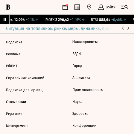
Войти
 Бирж.
12,094
+0,1%
↑
IMOEX
2 296,42
+0,46%
↑
RTSI
888,64
+0,46%
↑
R
Ситуация на топливном рынке: меры, динамика, прогнозы
Выб
Наши проекты
Подписка
ВЕДЫ
Реклама
Город
РФРИТ
Аналитика
Справочник компаний
Промышленность
Подписка для юр.лиц
Наука
О компании
Здоровье
Редакция
Конференции
Менеджмент