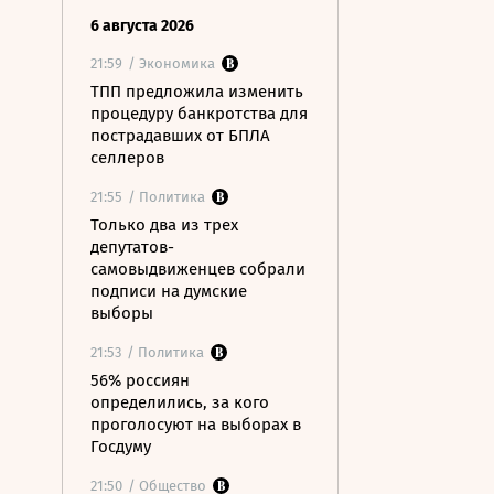
6 августа 2026
21:59
/ Экономика
ТПП предложила изменить
процедуру банкротства для
пострадавших от БПЛА
селлеров
21:55
/ Политика
Только два из трех
депутатов-
самовыдвиженцев собрали
подписи на думские
выборы
21:53
/ Политика
56% россиян
определились, за кого
проголосуют на выборах в
Госдуму
21:50
/ Общество