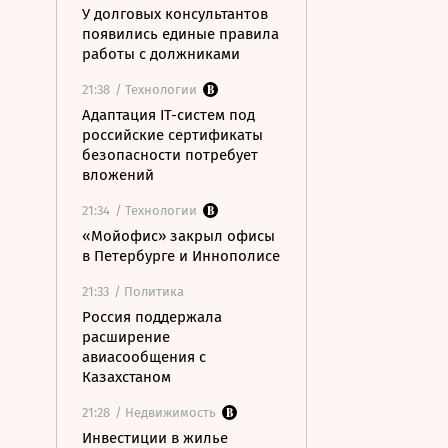
У долговых консультантов
появились единые правила
работы с должниками
21:38
/ Технологии
Адаптация IT-систем под
российские сертификаты
безопасности потребует
вложений
21:34
/ Технологии
«Мойофис» закрыл офисы
в Петербурге и Иннополисе
21:33
/ Политика
Россия поддержала
расширение
авиасообщения с
Казахстаном
21:28
/ Недвижимость
Инвестиции в жилье