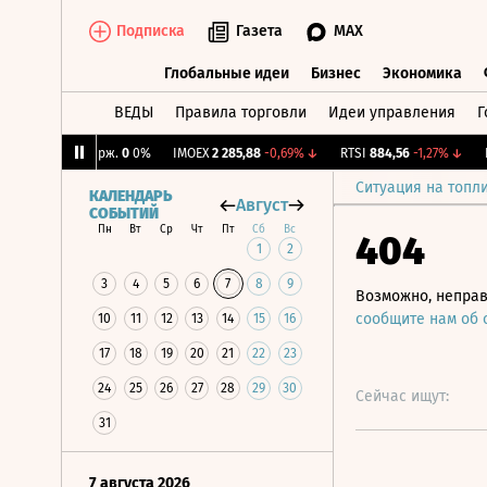
Подписка
Газета
MAX
Глобальные идеи
Бизнес
Экономика
ВЕДЫ
Правила торговли
Идеи управления
Г
Глобальные идеи
Бизнес
Экономик
↑
CNY Бирж.
0
0%
IMOEX
2 285,88
-0,69%
↓
RTSI
884,56
-1,27%
↓
RGB
Ситуация на топл
КАЛЕНДАРЬ
Август
СОБЫТИЙ
Пн
Вт
Ср
Чт
Пт
Сб
Вс
404
1
2
3
4
5
6
7
8
9
Возможно, неправ
сообщите нам об
10
11
12
13
14
15
16
17
18
19
20
21
22
23
24
25
26
27
28
29
30
Сейчас ищут:
31
7 августа 2026