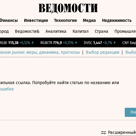
Финансы
Инвестиции
Технологии
Медиа
Недвижимость
ород
Ведомости&
Аналитика
Капитал
Страна
Промышле
а
Финансы
Инвестиции
Технологии
Медиа
Недвижимос
I
115,38
+0,12%
↑
RGBITR
776,9
+0,15%
↑
DVEC
1,447
+0,7%
↑
CNY Бирж.
ивном рынке: меры, динамика, прогнозы
Выбор редакции
Выбо
ильная ссылка. Попробуйте найти статью по названию или
 ошибке
На
Расширенный