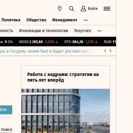
Войти
Политика
Общество
Менеджмент
нность
Инновации и технологии
Техуспех
ть
Политика
Общество
Менеджмент
0
0%
IMOEX
2 285,88
-0,69%
↓
RTSI
884,56
-1,27%
↓
RGBI
115,38
+0,12%
↑
ры в Госдуму: каким был и будет российский парламент
Война н
Работа с кадрами: стратегия на
пять лет вперёд
йти
 поиск