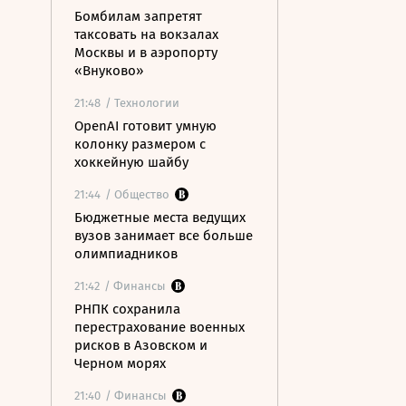
Бомбилам запретят
таксовать на вокзалах
Москвы и в аэропорту
«Внуково»
21:48
/ Технологии
OpenAI готовит умную
колонку размером с
хоккейную шайбу
21:44
/ Общество
Бюджетные места ведущих
вузов занимает все больше
олимпиадников
21:42
/ Финансы
РНПК сохранила
перестрахование военных
рисков в Азовском и
Черном морях
21:40
/ Финансы