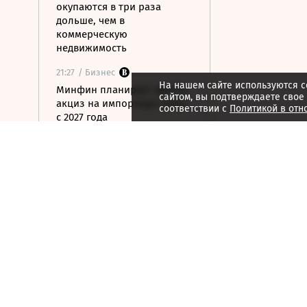
окупаются в три раза
дольше, чем в
коммерческую
недвижимость
21:27
/ Бизнес
На нашем сайте используются c
Минфин планирует ввести
сайтом, вы подтверждаете свое
акциз на импортную сталь
соответствии с
Политикой в отн
с 2027 года
21:25
/ Бизнес
Один из крупнейших
производителей упаковки
для молочки в России
прекратил работу
21:22
/ Инвестиции
Что удержит акции
нефтяников от падения
вслед за нефтью
21:12
/ Общество