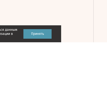
ься данным
Принять
изации в