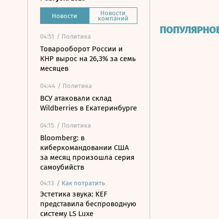
Новости
Новости
компаний
ПОПУЛЯРНО
04:51
/ Политика
Товарооборот России и
КНР вырос на 26,3% за семь
месяцев
04:44
/ Политика
ВСУ атаковали склад
Wildberries в Екатеринбурге
04:15
/ Политика
Bloomberg: в
киберкомандовании США
за месяц произошла серия
самоубийств
04:13
/
Как потратить
Эстетика звука: KEF
представила беспроводную
систему LS Luxe