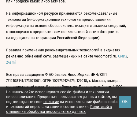
или продаже каких-либо активов.
На информационном ресурсе применяются рекомендательные
технологии (информационные технологии предоставления
информации на основе сбора, систематизации и анализа сведений,
относящихся к предпочтениям пользователей сети «Интернет»,
находящихся на территории Российской Федерации).
Правила применения рекомендательных технологий в виджетах
рекламно-обменной сети, размещенных на сайте vedomosti.ru:
СМИ2
,
24smi
Все права защищены © АО Бизнес Ньюс Медиа, ИНН/КПП
7712108141/771501001, ОГРН 1027739124775, 127018, г. Москва, вн.тер.г.
муниципальный округ Марьина Роща, ул. Полковая, д. 3, стр. 1 1999—
На нашем сайте используются cookie-файлы и технологии
2026
персонализации. Продолжая пользоваться данным сайтом, вы
ОК
подтверждаете свое
согласие
на использование файлов cookie
и технологий персонализации в соответствии с
Политикой в
отношении обработки персональных данных.