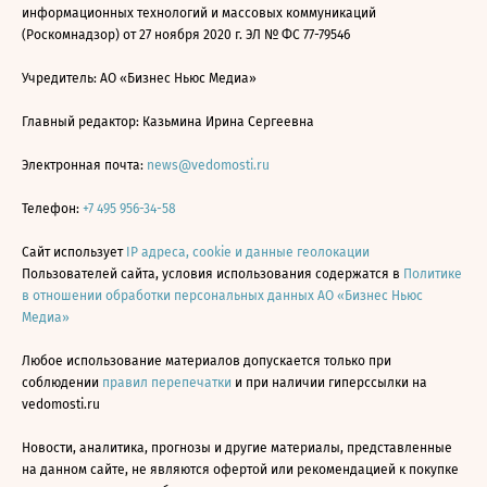
информационных технологий и массовых коммуникаций
(Роскомнадзор) от 27 ноября 2020 г. ЭЛ № ФС 77-79546
Учредитель: АО «Бизнес Ньюс Медиа»
Главный редактор: Казьмина Ирина Сергеевна
Электронная почта:
news@vedomosti.ru
Телефон:
+7 495 956-34-58
Сайт использует
IP адреса, cookie и данные геолокации
Пользователей сайта, условия использования содержатся в
Политике
в отношении обработки персональных данных АО «Бизнес Ньюс
Медиа»
Любое использование материалов допускается только при
соблюдении
правил перепечатки
и при наличии гиперссылки на
vedomosti.ru
Новости, аналитика, прогнозы и другие материалы, представленные
на данном сайте, не являются офертой или рекомендацией к покупке