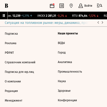
Войти
Y Бирж.
12,239
+1,31%
↑
IMOEX
2 281,31
-0,2%
↓
RTSI
874,64
-1,12%
↓
RG
Ситуация на топливном рынке: меры, динамика, прогнозы
Выб
Наши проекты
Подписка
ВЕДЫ
Реклама
Город
РФРИТ
Аналитика
Справочник компаний
Промышленность
Подписка для юр.лиц
Наука
О компании
Здоровье
Редакция
Конференции
Менеджмент