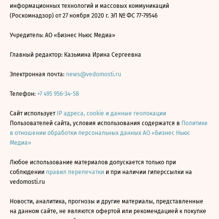
информационных технологий и массовых коммуникаций
(Роскомнадзор) от 27 ноября 2020 г. ЭЛ № ФС 77-79546
Учредитель: АО «Бизнес Ньюс Медиа»
Главный редактор: Казьмина Ирина Сергеевна
Электронная почта:
news@vedomosti.ru
Телефон:
+7 495 956-34-58
Сайт использует
IP адреса, cookie и данные геолокации
Пользователей сайта, условия использования содержатся в
Политике
в отношении обработки персональных данных АО «Бизнес Ньюс
Медиа»
Любое использование материалов допускается только при
соблюдении
правил перепечатки
и при наличии гиперссылки на
vedomosti.ru
Новости, аналитика, прогнозы и другие материалы, представленные
на данном сайте, не являются офертой или рекомендацией к покупке