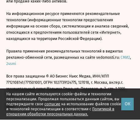
или продаже каких-либо активов.
На информационном ресурсе применяются рекомендательные
технологии (информационные технологии предоставления
информации на основе сбора, систематизации и анализа сведений,
относящихся к предпочтениям пользователей сети «Интернет»,
находящихся на территории Российской Федерации).
Правила применения рекомендательных технологий в виджетах
рекламно-обменной сети, размещенных на сайте vedomosti.ru:
СМИ2
,
24smi
Все права защищены © АО Бизнес Ньюс Медиа, ИНН/КПП
7712108141/771501001, ОГРН 1027739124775, 127018, г. Москва, вн.тер.г.
муниципальный округ Марьина Роща, ул. Полковая, д. 3, стр. 1 1999—
На нашем сайте используются cookie-файлы и технологии
2026
персонализации. Продолжая пользоваться данным сайтом, вы
ОК
подтверждаете свое
согласие
на использование файлов cookie
и технологий персонализации в соответствии с
Политикой в
отношении обработки персональных данных.