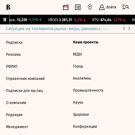
Войти
NY Бирж.
12,239
+1,31%
↑
IMOEX
2 281,31
-0,2%
↓
RTSI
874,64
-1,12%
↓
RG
Ситуация на топливном рынке: меры, динамика, прогнозы
Выб
Наши проекты
Подписка
ВЕДЫ
Реклама
Город
РФРИТ
Аналитика
Справочник компаний
Промышленность
Подписка для юр.лиц
Наука
О компании
Здоровье
Редакция
Конференции
Менеджмент