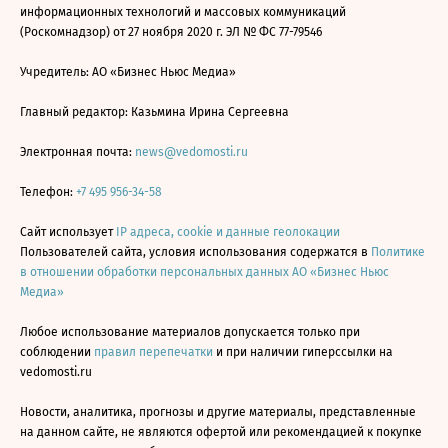
информационных технологий и массовых коммуникаций
(Роскомнадзор) от 27 ноября 2020 г. ЭЛ № ФС 77-79546
Учредитель: АО «Бизнес Ньюс Медиа»
Главный редактор: Казьмина Ирина Сергеевна
Электронная почта:
news@vedomosti.ru
Телефон:
+7 495 956-34-58
Сайт использует
IP адреса, cookie и данные геолокации
Пользователей сайта, условия использования содержатся в
Политике
в отношении обработки персональных данных АО «Бизнес Ньюс
Медиа»
Любое использование материалов допускается только при
соблюдении
правил перепечатки
и при наличии гиперссылки на
vedomosti.ru
Новости, аналитика, прогнозы и другие материалы, представленные
на данном сайте, не являются офертой или рекомендацией к покупке