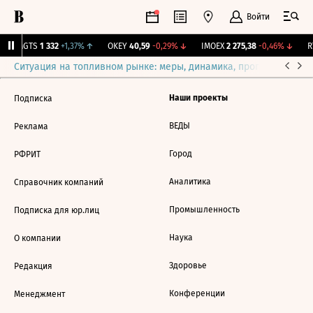
Войти
MGTS
1 332
+1,37%
↑
OKEY
40,59
-0,29%
↓
IMOEX
2 275,38
-0,46%
↓
RT
Ситуация на топливном рынке: меры, динамика, прогнозы
Выб
Наши проекты
Подписка
ВЕДЫ
Реклама
Город
РФРИТ
Аналитика
Справочник компаний
Промышленность
Подписка для юр.лиц
Наука
О компании
Здоровье
Редакция
Конференции
Менеджмент