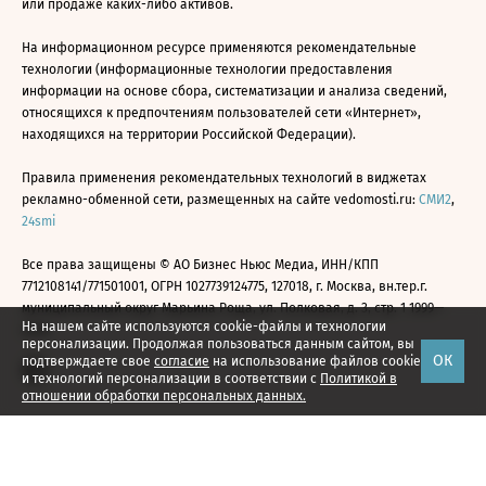
или продаже каких-либо активов.
На информационном ресурсе применяются рекомендательные
технологии (информационные технологии предоставления
информации на основе сбора, систематизации и анализа сведений,
относящихся к предпочтениям пользователей сети «Интернет»,
находящихся на территории Российской Федерации).
Правила применения рекомендательных технологий в виджетах
рекламно-обменной сети, размещенных на сайте vedomosti.ru:
СМИ2
,
24smi
Все права защищены © АО Бизнес Ньюс Медиа, ИНН/КПП
7712108141/771501001, ОГРН 1027739124775, 127018, г. Москва, вн.тер.г.
муниципальный округ Марьина Роща, ул. Полковая, д. 3, стр. 1 1999—
На нашем сайте используются cookie-файлы и технологии
2026
персонализации. Продолжая пользоваться данным сайтом, вы
ОК
подтверждаете свое
согласие
на использование файлов cookie
и технологий персонализации в соответствии с
Политикой в
отношении обработки персональных данных.