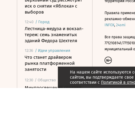
Верховный суд рассмотрит
территории Росс
иск о снятии «Яблока» с
выборов
Правила примене
рекламно-обменно
12:40
/
Город
INFOX
,
24smi
Лестница-медуза и вокзал-
терем: семь знаменитых
Все права защищ
зданий Федора Шехтеля
7712108141/7715010
муниципальный окр
12:36
/
Идеи управления
Что станет драйвером
рынка платформенной
занятости
На нашем сайте используются c
сайтом, вы подтверждаете свое
12:30
/ Общество
соответствии с
Политикой в отн
Минпросвещения создало
совет по воспитанию детей
в цифровую эпоху
12:28
/ Общество
Руководителю Popcorn
Books и Individuum дали 4
года условно