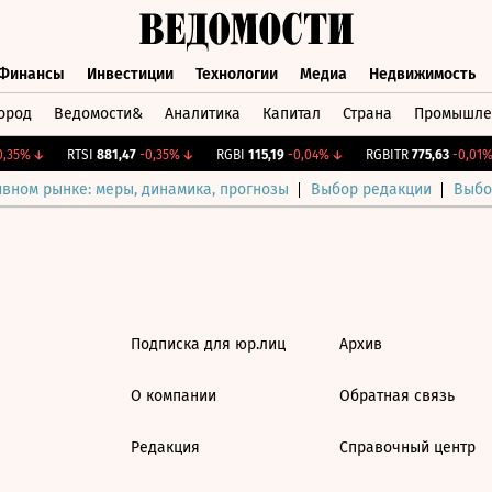
Финансы
Инвестиции
Технологии
Медиа
Недвижимость
ород
Ведомости&
Аналитика
Капитал
Страна
Промышле
а
Финансы
Инвестиции
Технологии
Медиа
Недвижимос
,35%
↓
RTSI
881,47
-0,35%
↓
RGBI
115,19
-0,04%
↓
RGBITR
775,63
-0,01%
ивном рынке: меры, динамика, прогнозы
Выбор редакции
Выбо
Подписка для юр.лиц
Архив
О компании
Обратная связь
Редакция
Справочный центр