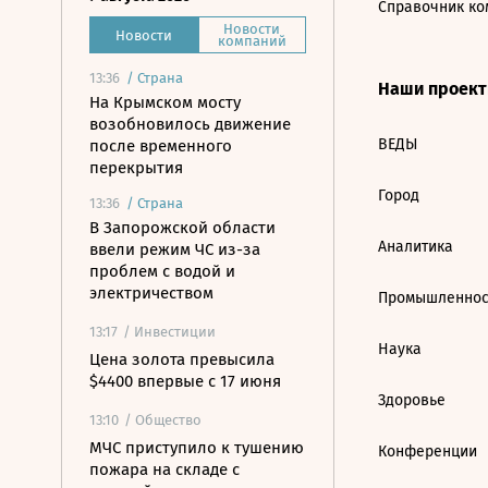
Справочник ко
Новости
Новости
компаний
13:36
/
Страна
Наши проек
На Крымском мосту
возобновилось движение
ВЕДЫ
после временного
перекрытия
Город
13:36
/
Страна
В Запорожской области
Аналитика
ввели режим ЧС из-за
проблем с водой и
электричеством
Промышленнос
13:17
/ Инвестиции
Наука
Цена золота превысила
$4400 впервые с 17 июня
Здоровье
13:10
/ Общество
МЧС приступило к тушению
Конференции
пожара на складе с