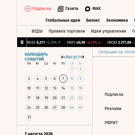
Подписка
Газета
MAX
Глобальные идеи
Бизнес
Экономика
ВЕДЫ
Правила торговли
Идеи управления
Г
Глобальные идеи
Бизнес
Экономик
5
+0,86%
↑
RGSS
0,211
+0,76%
↑
OKEY
40,59
-0,29%
↓
IMOEX
2 277,89
-0
Ситуация на топл
КАЛЕНДАРЬ
Август
СОБЫТИЙ
Пн
Вт
Ср
Чт
Пт
Сб
Вс
1
2
3
4
5
6
7
8
9
10
11
12
13
14
15
16
Подписка
17
18
19
20
21
22
23
24
25
26
27
28
29
30
Реклама
31
РФРИТ
7 августа 2026