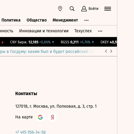
Войти
Политика
Общество
Менеджмент
нность
Инновации и технологии
Техуспех
ть
Политика
Общество
Менеджмент
↓
CNY Бирж.
12,185
+0,86%
↑
RGSS
0,211
+0,76%
↑
OKEY
40,59
-0,29%
↓
ры в Госдуму: каким был и будет российский парламент
Война н
Контакты
127018, г. Москва, ул. Полковая, д. 3, стр. 1
На карте
+7 495 956-34-58