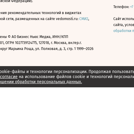
ийской Федерации).
Телефон:
+7
ния рекомендательных технологий в виджетах
й сети, размещенных на сайте vedomosti.ru:
СМИ2
,
Сайт испол
сайта, усл
обработки 
ены © АО Бизнес Ньюс Медиа, ИНН/КПП
01, ОГРН 1027739124775, 127018, г. Москва, вн.тер.г.
уг Марьина Роща, ул. Полковая, д. 3, стр. 1 1999—2026
ookie-файлы и технологии персонализации. Продолжая пользоват
согласие
на использование файлов cookie и технологий персонал
ошении обработки персональных данных.