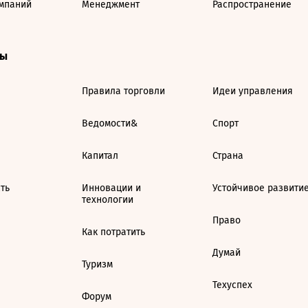
мпаний
Менеджмент
Распространение
ты
Правила торговли
Идеи управления
Ведомости&
Спорт
Капитал
Страна
ть
Инновации и
Устойчивое развити
технологии
Право
Как потратить
Думай
Туризм
Техуспех
Форум