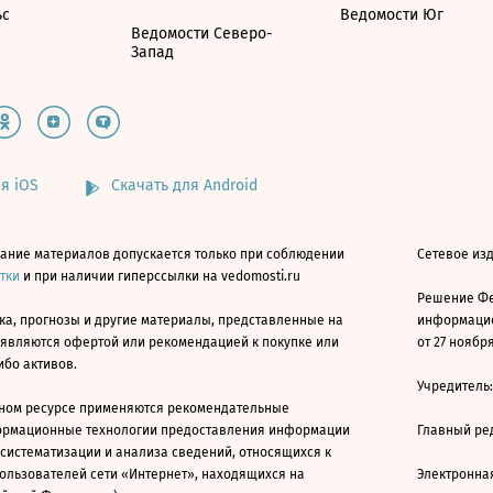
ьс
Ведомости Юг
Ведомости Северо-
Запад
я iOS
Скачать для Android
ание материалов допускается только при соблюдении
Сетевое изд
атки
и при наличии гиперссылки на vedomosti.ru
Решение Фе
ка, прогнозы и другие материалы, представленные на
информацио
 являются офертой или рекомендацией к покупке или
от 27 ноября
ибо активов.
Учредитель
ном ресурсе применяются рекомендательные
ормационные технологии предоставления информации
Главный ре
 систематизации и анализа сведений, относящихся к
ользователей сети «Интернет», находящихся на
Электронна