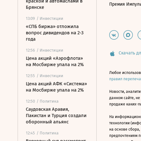
краской и автомаслами в
Премия Импул
Брянске
13:09
/ Инвестиции
«СПБ биржа» отложила
вопрос дивидендов на 2-3
года
12:56
/ Инвестиции
Скачать дл
Цена акций «Аэрофлота»
на Мосбирже упала на 2%
Любое использов
12:55
/ Инвестиции
правил перепеч
Цена акций АФК «Система»
на Мосбирже упала на 2%
Новости, аналити
данном сайте, не
12:50
/ Политика
продаже каких-л
Саудовская Аравия,
Пакистан и Турция создали
На информацион
оборонный альянс
технологии (инф
на основе сбора,
12:45
/ Политика
предпочтениям п