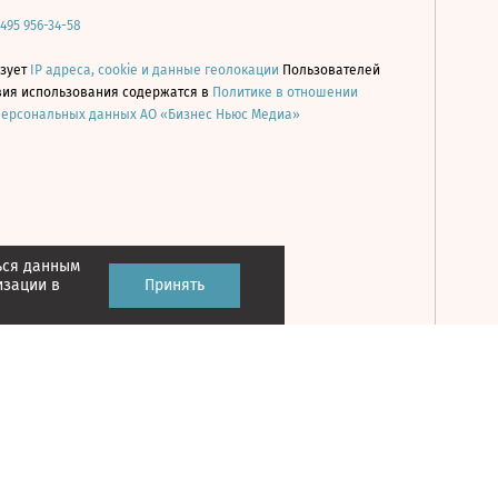
 495 956-34-58
ьзует
IP адреса, cookie и данные геолокации
Пользователей
овия использования содержатся в
Политике в отношении
персональных данных АО «Бизнес Ньюс Медиа»
ься данным
Принять
изации в